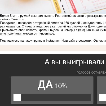
Более 5 млн. рублей выиграл житель Ростовской области в розыгрыше 
сайте «Столото».
Победитель приобрел лотерейный билет за 160 рублей и отгадал пять чи
разглашается. С начала года, это уже третий миллионер на Дону, сдел
Присылайте свои новости, фото и видео на номер +7 (908) 510-40-41 (Vi
и не получили помощи от чиновников.
Подпишитесь на нашу группу в
Instagram
. Наш сайт в соцсетях:
Однокла