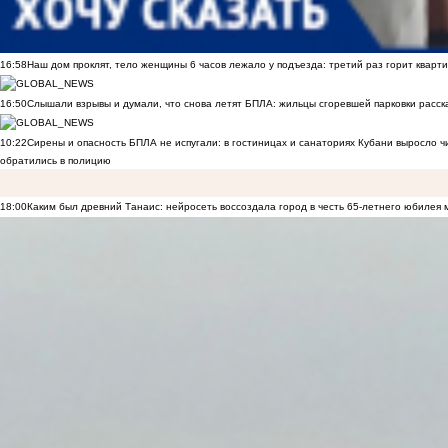
16:58
Наш дом проклят, тело женщины 6 часов лежало у подъезда: третий раз горит кварти
16:50
Слышали взрывы и думали, что снова летят БПЛА: жильцы сгоревшей парковки расск
10:22
Сирены и опасность БПЛА не испугали: в гостиницах и санаториях Кубани выросло 
обратились в полицию
18:00
Каким был древний Танаис: нейросеть воссоздала город в честь 65-летнего юбилея 