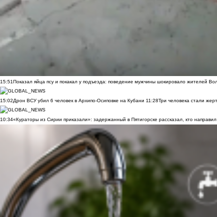
15:51
Показал яйца псу и покакал у подъезда: поведение мужчины шокировало жителей Во
15:02
Дрон ВСУ убил 6 человек в Архипо-Осиповке на Кубани
11:28
Три человека стали жер
10:34
«Кураторы из Сирии приказали»: задержанный в Пятигорске рассказал, кто направил 