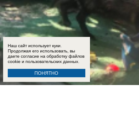
Наш сайт использует куки.
Продолжая его использовать, вы
даете согласие на обработку
файлов
cookie
и пользовательских данных.
ПОНЯТНО
13:00
Енотоподобное нечто поселилось в центре Красного Яра в Волгодонске и на протяж
падения БПЛА
16:30
В Таганроге обследуют дом, пострадавший во время воздушной атаки 29 июля