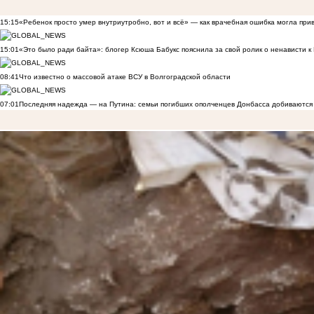
15:15
«Ребенок просто умер внутриутробно, вот и всё» — как врачебная ошибка могла при
15:01
«Это было ради байта»: блогер Ксюша Бабукс пояснила за свой ролик о ненависти 
08:41
Что известно о массовой атаке ВСУ в Волгоградской области
07:01
Последняя надежда — на Путина: семьи погибших ополченцев Донбасса добиваются