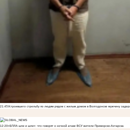
21:45
Устроившего стрельбу по людям рядом с жилым домом в Волгодонске мужчину заде
12:20
«БПЛА шли и шли»: что говорят о ночной атаке ВСУ жители Приморско-Ахтарска