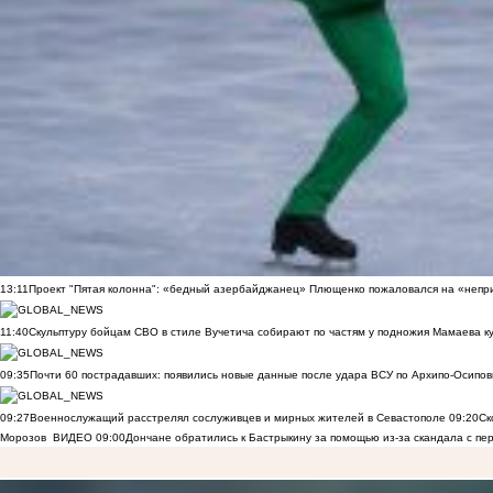
13:11
Проект "Пятая колонна": «бедный азербайджанец» Плющенко пожаловался на «непри
11:40
Скульптуру бойцам СВО в стиле Вучетича собирают по частям у подножия Мамаева к
09:35
Почти 60 пострадавших: появились новые данные после удара ВСУ по Архипо-Осипов
09:27
Военнослужащий расстрелял сослуживцев и мирных жителей в Севастополе
09:20
Ск
Морозов
ВИДЕО
09:00
Дончане обратились к Бастрыкину за помощью из-за скандала с пе