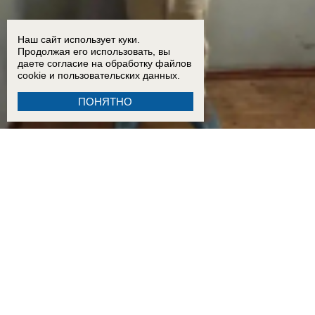
Наш сайт использует куки.
Продолжая его использовать, вы
даете согласие на обработку
файлов
cookie
и пользовательских данных.
ПОНЯТНО
21:45
Устроившего стрельбу по людям рядом с жилым домом в Волгодонске мужчину заде
12:20
«БПЛА шли и шли»: что говорят о ночной атаке ВСУ жители Приморско-Ахтарска
15:15
«Ребенок просто умер внутриутробно, вот и всё» — как врачебная ошибка могла при
15:01
«Это было ради байта»: блогер Ксюша Бабукс пояснила за свой ролик о ненависти 