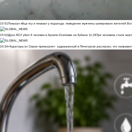
15:51
Показал яйца псу и покакал у подъезда: поведение мужчины шокировало жителей Во
15:02
Дрон ВСУ убил 6 человек в Архипо-Осиповке на Кубани
11:28
Три человека стали жер
10:34
«Кураторы из Сирии приказали»: задержанный в Пятигорске рассказал, кто направил 