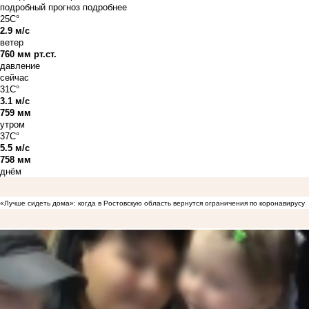
подробный прогноз
подробнее
25C°
2.9 м/с
ветер
760 мм рт.ст.
давление
сейчас
31C°
3.1 м/с
759 мм
утром
37C°
5.5 м/с
758 мм
днём
«Лучше сидеть дома»: когда в Ростовскую область вернутся ограничения по коронавирусу