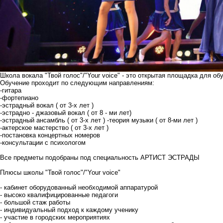
Школа вокала
"Твой голос"/"Your voice"​​​​​​
- это открытая площадка для об
Обучение проходит по следующим направлениям:
-гитара
-фортепиано ⠀⠀
-эстрадный вокал ( от 3-х лет )
-эстрадно - джазовый вокал ( от 8 - ми лет)
-эстрадный ансамбль ( от 3-х лет ) -теория музыки ( от 8-ми лет )
-актерское мастерство ( от 3-х лет )
-постановка концертных номеров
-консультации с психологом
⠀⠀
Все предметы подобраны под специальность АРТИСТ ЭСТРАДЫ
⠀⠀
Плюсы школы
"Твой голос"/"Your voice"
⠀⠀
- кабинет оборудованный необходимой аппаратурой
- высоко квалифицированные педагоги
- большой стаж работы
- индивидуальный подход к каждому ученику
- участие в городских мероприятиях