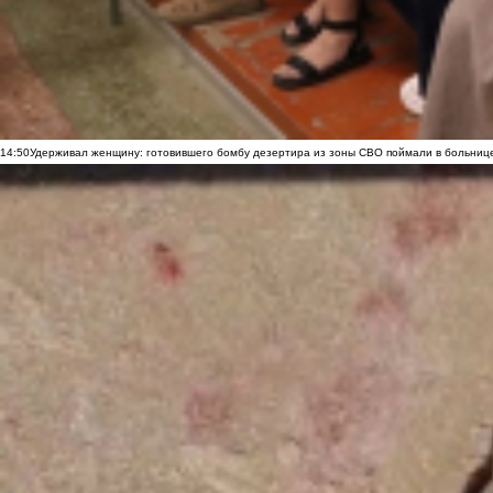
14:50
Удерживал женщину: готовившего бомбу дезертира из зоны СВО поймали в больниц