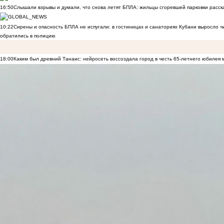
16:50
Слышали взрывы и думали, что снова летят БПЛА: жильцы сгоревшей парковки расск
10:22
Сирены и опасность БПЛА не испугали: в гостиницах и санаториях Кубани выросло 
обратились в полицию
18:00
Каким был древний Танаис: нейросеть воссоздала город в честь 65-летнего юбилея 