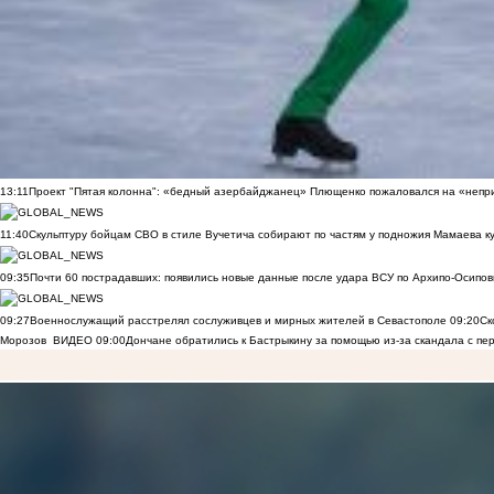
13:11
Проект "Пятая колонна": «бедный азербайджанец» Плющенко пожаловался на «непри
11:40
Скульптуру бойцам СВО в стиле Вучетича собирают по частям у подножия Мамаева к
09:35
Почти 60 пострадавших: появились новые данные после удара ВСУ по Архипо-Осипов
09:27
Военнослужащий расстрелял сослуживцев и мирных жителей в Севастополе
09:20
Ск
Морозов
ВИДЕО
09:00
Дончане обратились к Бастрыкину за помощью из-за скандала с пе