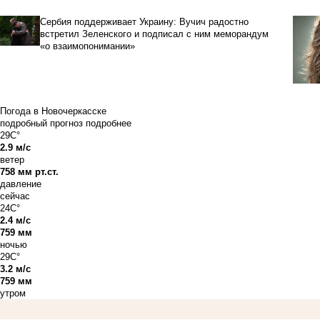
Сербия поддерживает Украину: Вучич радостно
встретил Зеленского и подписал с ним меморандум
«о взаимопонимании»
Погода в Новочеркасске
подробный прогноз
подробнее
29C°
2.9 м/с
ветер
758 мм рт.ст.
давление
сейчас
24C°
2.4 м/с
759 мм
ночью
29C°
3.2 м/с
759 мм
утром