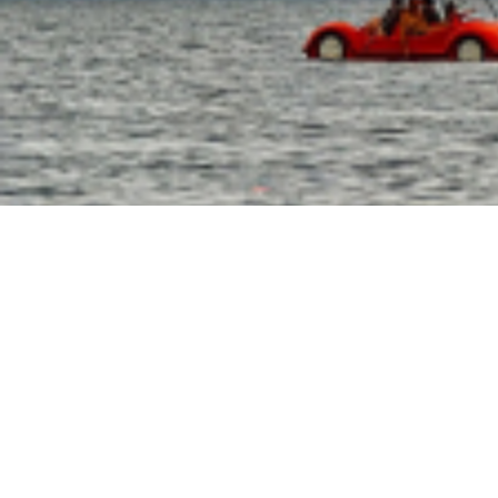
13:20
Виноваты украинские БПЛА: грузооборот Волго-Донского канала за месяц упал на 3
11:40
Скульптуру бойцам СВО в стиле Вучетича собирают по частям у подножия Мамаева к
09:35
Почти 60 пострадавших: появились новые данные после удара ВСУ по Архипо-Осипов
09:27
Военнослужащий расстрелял сослуживцев и мирных жителей в Севастополе
09:20
Ск
Морозов
ВИДЕО
09:00
Дончане обратились к Бастрыкину за помощью из-за скандала с пе