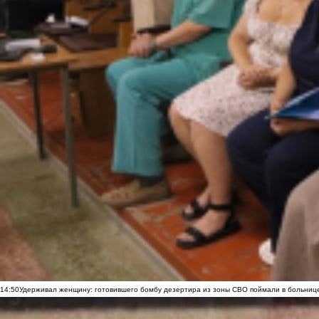
14:50
Удерживал женщину: готовившего бомбу дезертира из зоны СВО поймали в больниц