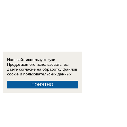
10:00
Грозит бесплодием? Эксперты рассказали, какая вода опаснее — из-под крана или в 
Наш сайт использует куки.
Продолжая его использовать, вы
даете согласие на обработку
файлов
cookie
и пользовательских данных.
ПОНЯТНО