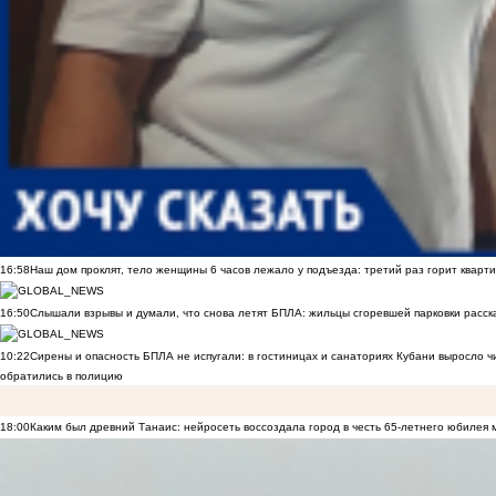
16:58
Наш дом проклят, тело женщины 6 часов лежало у подъезда: третий раз горит кварти
16:50
Слышали взрывы и думали, что снова летят БПЛА: жильцы сгоревшей парковки расск
10:22
Сирены и опасность БПЛА не испугали: в гостиницах и санаториях Кубани выросло 
обратились в полицию
18:00
Каким был древний Танаис: нейросеть воссоздала город в честь 65-летнего юбилея 