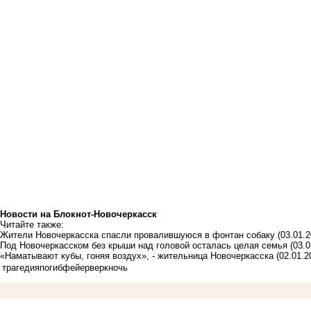
Новости на Блoкнoт-Новочеркасск
Читайте также:
Жители Новочеркасска спасли провалившуюся в фонтан собаку
(03.01.2
Под Новочеркасском без крыши над головой осталась целая семья
(03.0
«Наматывают кубы, гоняя воздух», - жительница Новочеркасска
(02.01.2
трагедия
погиб
фейерверк
ночь