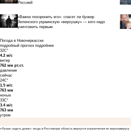
Россией
«Важно похоронить его»: спасет ли бункер
Зеленского украинскую «верхушку» — кого надо
уничтожить первым
Погода в Новочеркасске
подробный прогноз
подробнее
32C°
4.2 м/с
ветер
762 мм рт.ст.
давление
сейчас
24C°
1.5 м/с
763 мм
ночью
33C°
3.4 м/с
763 мм
утром
«Лучше сидеть дома»: когда в Ростовскую область вернутся ограничения по коронавирусу