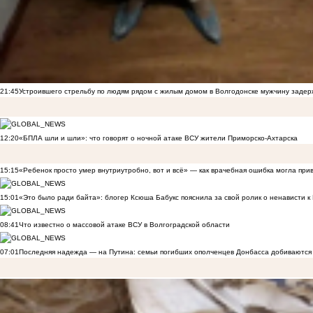
21:45
Устроившего стрельбу по людям рядом с жилым домом в Волгодонске мужчину заде
12:20
«БПЛА шли и шли»: что говорят о ночной атаке ВСУ жители Приморско-Ахтарска
15:15
«Ребенок просто умер внутриутробно, вот и всё» — как врачебная ошибка могла при
15:01
«Это было ради байта»: блогер Ксюша Бабукс пояснила за свой ролик о ненависти 
08:41
Что известно о массовой атаке ВСУ в Волгоградской области
07:01
Последняя надежда — на Путина: семьи погибших ополченцев Донбасса добиваются