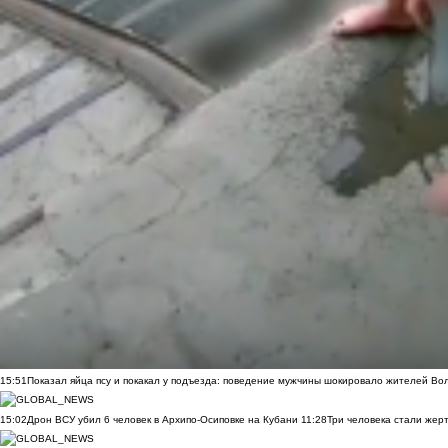
15:51
Показал яйца псу и покакал у подъезда: поведение мужчины шокировало жителей Во
15:02
Дрон ВСУ убил 6 человек в Архипо-Осиповке на Кубани
11:28
Три человека стали жер