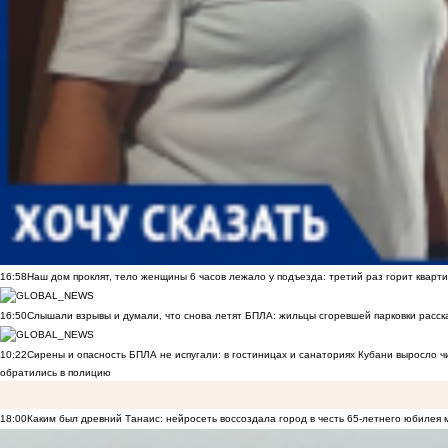
16:58
Наш дом проклят, тело женщины 6 часов лежало у подъезда: третий раз горит кварти
16:50
Слышали взрывы и думали, что снова летят БПЛА: жильцы сгоревшей парковки расск
10:22
Сирены и опасность БПЛА не испугали: в гостиницах и санаториях Кубани выросло 
обратились в полицию
18:00
Каким был древний Танаис: нейросеть воссоздала город в честь 65-летнего юбилея 