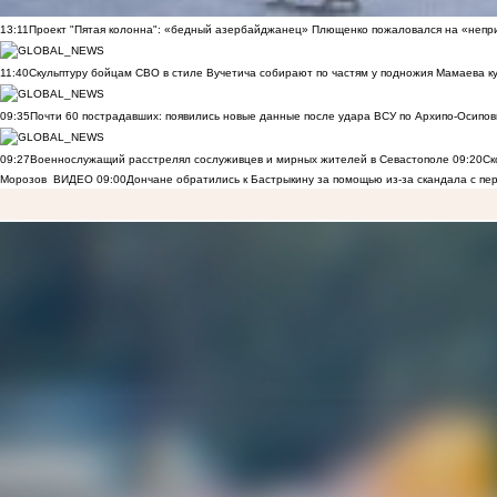
13:11
Проект "Пятая колонна": «бедный азербайджанец» Плющенко пожаловался на «непри
11:40
Скульптуру бойцам СВО в стиле Вучетича собирают по частям у подножия Мамаева к
09:35
Почти 60 пострадавших: появились новые данные после удара ВСУ по Архипо-Осипов
09:27
Военнослужащий расстрелял сослуживцев и мирных жителей в Севастополе
09:20
Ск
Морозов
ВИДЕО
09:00
Дончане обратились к Бастрыкину за помощью из-за скандала с пе