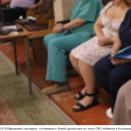
14:50
Удерживал женщину: готовившего бомбу дезертира из зоны СВО поймали в больниц