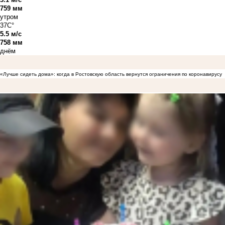
759 мм
утром
37C°
5.5 м/с
758 мм
днём
«Лучше сидеть дома»: когда в Ростовскую область вернутся ограничения по коронавирусу