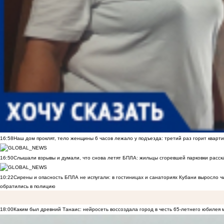
16:58
Наш дом проклят, тело женщины 6 часов лежало у подъезда: третий раз горит кварти
16:50
Слышали взрывы и думали, что снова летят БПЛА: жильцы сгоревшей парковки расск
10:22
Сирены и опасность БПЛА не испугали: в гостиницах и санаториях Кубани выросло 
обратились в полицию
18:00
Каким был древний Танаис: нейросеть воссоздала город в честь 65-летнего юбилея 