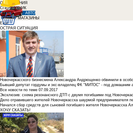
ОБЪЯВЛЕНИЯ
СПРАВОЧНИК
АВТО
МАГАЗИНЫ
Еще
ОСТРАЯ СИТУАЦИЯ
Новочеркасского бизнесмена Александра Андрющенко обвинили в особ
Бывший депутат гордумы и экс-владелец ФК "МИТОС" - под домашним 
Все новости по теме
07.09.2017
Эксклюзив: схема резонансного ДТП с двумя погибшими под Новочерка
Дело отравившего жителей Новочеркасска шаурмой предпринимателя п
Начался сбор средств для сыновей погибшего жителя Новочеркасска А
ХОЧУ СКАЗАТЬ!