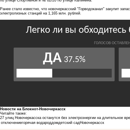
по улице Спортивной и № 82/20 по улице Калинина.
Ранее стало известно, что новочеркасский "Горводоканал"
закупит запа
электролизных станций на 1,165 млн. рублей.
Новости на Блoкнoт-Новочеркасск
Читайте также:
27 улиц Новочеркасска останутся без электроэнергии на длительное вр
отключение
горячая вода
роддом
детский сад
Новочеркасск