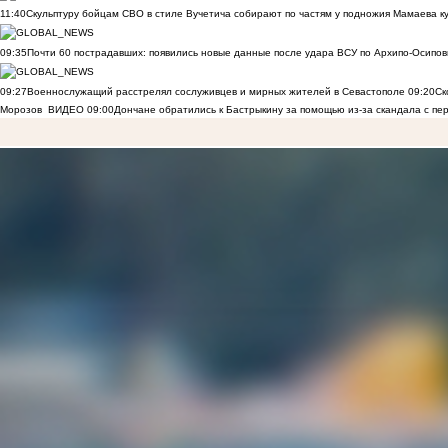
11:40
Скульптуру бойцам СВО в стиле Вучетича собирают по частям у подножия Мамаева к
09:35
Почти 60 пострадавших: появились новые данные после удара ВСУ по Архипо-Осипов
09:27
Военнослужащий расстрелял сослуживцев и мирных жителей в Севастополе
09:20
Ск
Морозов
ВИДЕО
09:00
Дончане обратились к Бастрыкину за помощью из-за скандала с пе