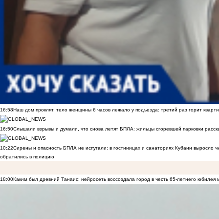
16:58
Наш дом проклят, тело женщины 6 часов лежало у подъезда: третий раз горит кварти
16:50
Слышали взрывы и думали, что снова летят БПЛА: жильцы сгоревшей парковки расск
10:22
Сирены и опасность БПЛА не испугали: в гостиницах и санаториях Кубани выросло 
обратились в полицию
18:00
Каким был древний Танаис: нейросеть воссоздала город в честь 65-летнего юбилея 