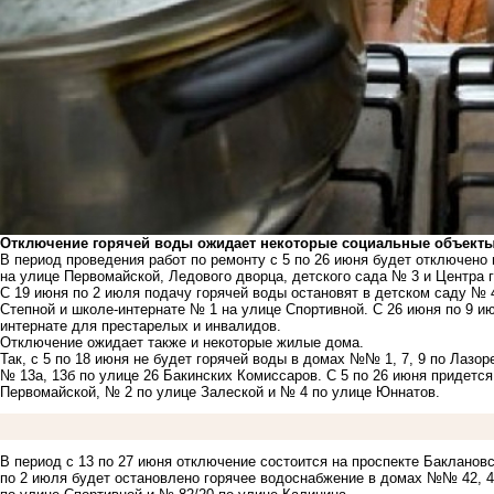
Отключение горячей воды ожидает некоторые социальные объекты 
В период проведения работ по ремонту с 5 по 26 июня будет отключено
на улице Первомайской, Ледового дворца, детского сада № 3 и Центра 
С 19 июня по 2 июля подачу горячей воды остановят в детском саду №
Степной и школе-интернате № 1 на улице Спортивной. С 26 июня по 9 и
интернате для престарелых и инвалидов.
Отключение ожидает также и некоторые жилые дома.
Так, с 5 по 18 июня не будет горячей воды в домах №№ 1, 7, 9 по Лазо
№ 13а, 13б по улице 26 Бакинских Комиссаров. С 5 по 26 июня придетс
Первомайской, № 2 по улице Залеской и № 4 по улице Юннатов.
В период с 13 по 27 июня отключение состоится на проспекте Баклановск
по 2 июля будет остановлено горячее водоснабжение в домах №№ 42, 4