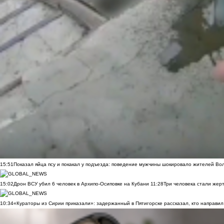
15:51
Показал яйца псу и покакал у подъезда: поведение мужчины шокировало жителей Во
15:02
Дрон ВСУ убил 6 человек в Архипо-Осиповке на Кубани
11:28
Три человека стали жер
10:34
«Кураторы из Сирии приказали»: задержанный в Пятигорске рассказал, кто направил 