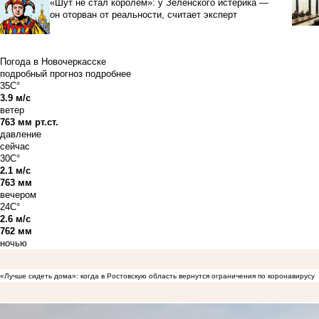
«Шут не стал королем»: у Зеленского истерика —
он оторван от реальности, считает эксперт
Погода в Новочеркасске
подробный прогноз
подробнее
35C°
3.9 м/с
ветер
763 мм рт.ст.
давление
сейчас
30C°
2.1 м/с
763 мм
вечером
24C°
2.6 м/с
762 мм
ночью
«Лучше сидеть дома»: когда в Ростовскую область вернутся ограничения по коронавирусу