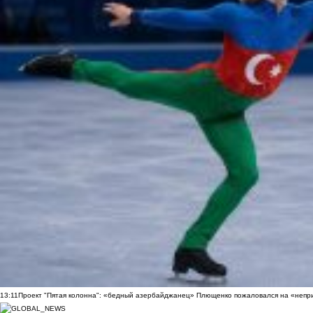
13:11
Проект "Пятая колонна": «бедный азербайджанец» Плющенко пожаловался на «непри