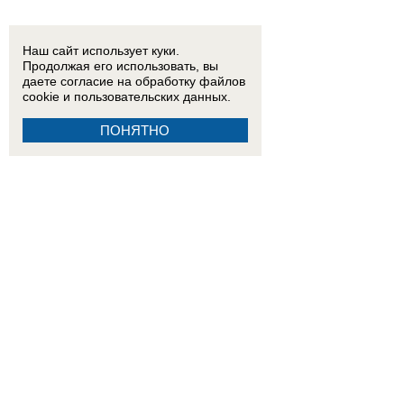
13:00
Енотоподобное нечто поселилось в центре Красного Яра в Волгодонске и на протяж
падения БПЛА
Наш сайт использует куки.
Продолжая его использовать, вы
16:30
В Таганроге обследуют дом, пострадавший во время воздушной атаки 29 июля
даете согласие на обработку
файлов
cookie
и пользовательских данных.
ПОНЯТНО