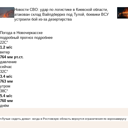
Новости СВО: удар по логистике в Киевской области,
атакован склад Вайлдберриз под Тулой, боевики ВСУ
устроили бой из-за дезертирства
Погода в Новочеркасске
подробный прогноз
подробнее
22C°
1.2 м/с
ветер
764 мм рт.ст.
давление
сейчас
32C°
3.4 м/с
763 мм
утром
38C°
5.4 м/с
760 мм
днём
«Лучше сидеть дома»: когда в Ростовскую область вернутся ограничения по коронавирусу