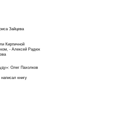
риса Зайцева
ели Кирпичной
ском, - Алексей Радюк
ова
буду»: Олег Пахолков
 написал книгу