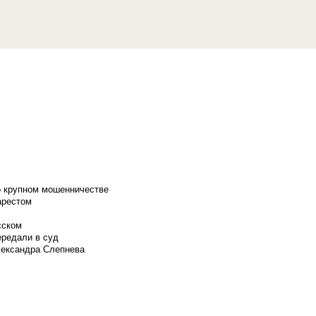
о крупном мошенничестве
арестом
сском
ередали в суд
лександра Слепнева