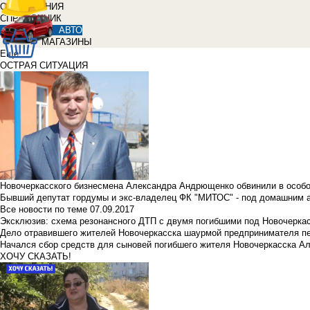
ОБЪЯВЛЕНИЯ
СПРАВОЧНИК
АВТО
МАГАЗИНЫ
Еще
ОСТРАЯ СИТУАЦИЯ
Новочеркасского бизнесмена Александра Андрющенко обвинили в особ
Бывший депутат гордумы и экс-владелец ФК "МИТОС" - под домашним 
Все новости по теме
07.09.2017
Эксклюзив: схема резонансного ДТП с двумя погибшими под Новочерка
Дело отравившего жителей Новочеркасска шаурмой предпринимателя п
Начался сбор средств для сыновей погибшего жителя Новочеркасска А
ХОЧУ СКАЗАТЬ!