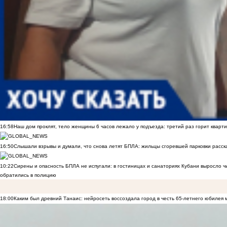
16:58
Наш дом проклят, тело женщины 6 часов лежало у подъезда: третий раз горит кварти
16:50
Слышали взрывы и думали, что снова летят БПЛА: жильцы сгоревшей парковки расск
10:22
Сирены и опасность БПЛА не испугали: в гостиницах и санаториях Кубани выросло 
обратились в полицию
18:00
Каким был древний Танаис: нейросеть воссоздала город в честь 65-летнего юбилея 