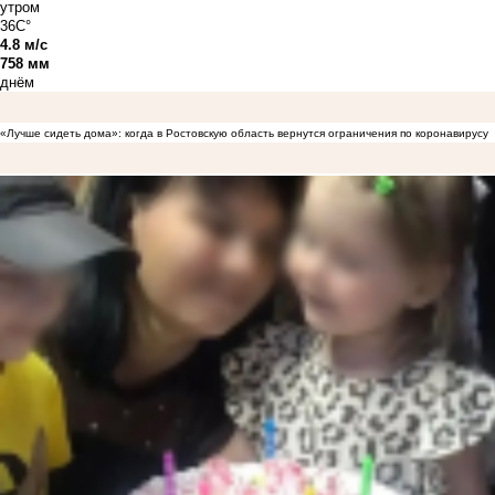
утром
36C°
4.8 м/с
758 мм
днём
«Лучше сидеть дома»: когда в Ростовскую область вернутся ограничения по коронавирусу