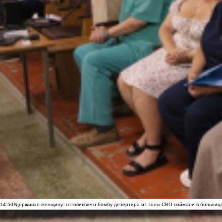
14:50
Удерживал женщину: готовившего бомбу дезертира из зоны СВО поймали в больниц