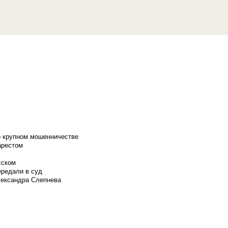
о крупном мошенничестве
арестом
сском
ередали в суд
лександра Слепнева