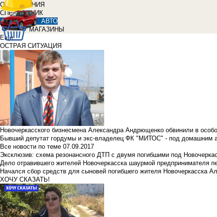
ОБЪЯВЛЕНИЯ
СПРАВОЧНИК
АВТО
МАГАЗИНЫ
Еще
ОСТРАЯ СИТУАЦИЯ
Новочеркасского бизнесмена Александра Андрющенко обвинили в особ
Бывший депутат гордумы и экс-владелец ФК "МИТОС" - под домашним 
Все новости по теме
07.09.2017
Эксклюзив: схема резонансного ДТП с двумя погибшими под Новочерка
Дело отравившего жителей Новочеркасска шаурмой предпринимателя п
Начался сбор средств для сыновей погибшего жителя Новочеркасска А
ХОЧУ СКАЗАТЬ!