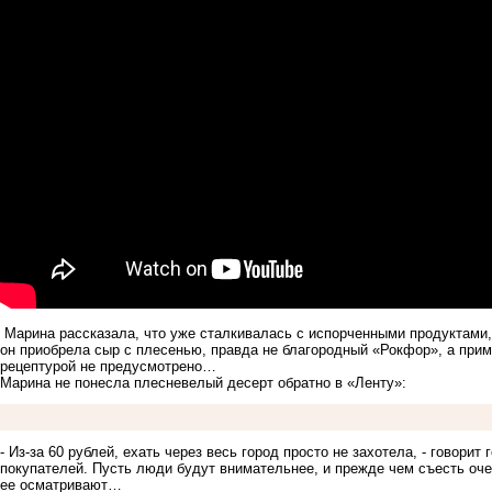
Марина рассказала, что уже сталкивалась с испорченными продуктами,
он приобрела сыр с плесенью, правда не благородный «Рокфор», а прим
рецептурой не предусмотрено…
Марина не понесла плесневелый десерт обратно в «Ленту»:
- Из-за 60 рублей, ехать через весь город просто не захотела, - говорит
покупателей. Пусть люди будут внимательнее, и прежде чем съесть оч
ее осматривают…