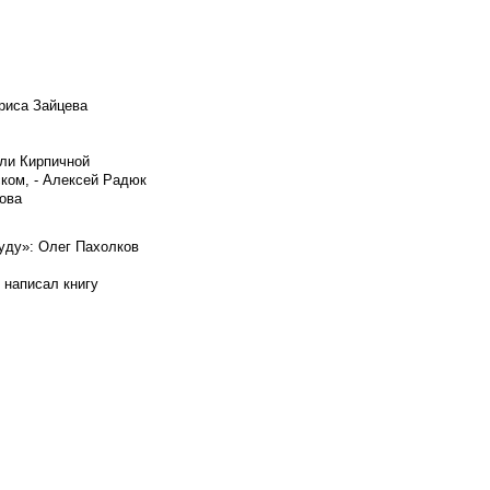
риса Зайцева
ели Кирпичной
ском, - Алексей Радюк
ова
буду»: Олег Пахолков
 написал книгу