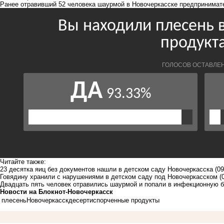
Ранее отравивший 52 человека шаурмой в Новочеркасске предпринима
Читайте также:
23 десятка яиц без документов нашли в детском саду Новочеркасска
(09
Говядину хранили с нарушениями в детском саду под Новочеркасском
(
Двадцать пять человек отравились шаурмой и попали в инфекционную б
Новости на Блoкнoт-Новочеркасск
плесень
Новочеркасск
десерт
испорченные продукты