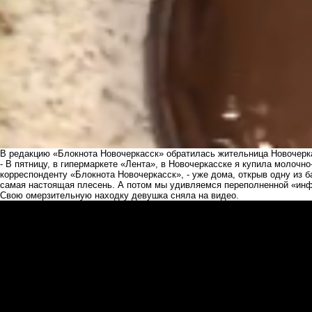
В редакцию «Блокнота Новочеркасск» обратилась жительница Новочеркас
- В пятницу, в гипермаркете «Лента», в Новочеркасске я купила молочн
корреспонденту «Блокнота Новочеркасск», - уже дома, открыв одну из б
самая настоящая плесень. А потом мы удивляемся переполненной «инф
Свою омерзительную находку девушка сняла на видео.