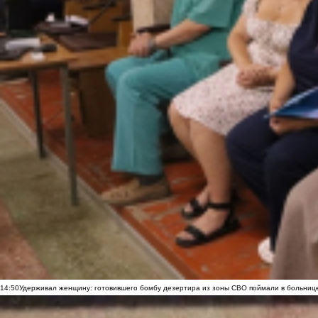
14:50
Удерживал женщину: готовившего бомбу дезертира из зоны СВО поймали в больниц