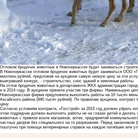
Отловом бродячих животных в Новочеркасске будет заниматься строит
В Новочеркасске отловом бродячих животных будет заниматься ООО «Г
миллион рублей, предложив на аукционе самую низкую цену за эти услу
выигравшей конкурс, - строительство, снос зданий и земляные работы.
На отлов бродячих животных в департаменте ЖКХ администрации город
и в 2014 году
. В аукционе приняли участие три фирмы. Наименьшую цен
Новочеркасская фирма предложила выполнить работы на 10 тысяч мень
Аксайского района (940 тысяч рублей). По правилам аукциона, контра
цену.
Согласно условиям контракта, «Госстрой» за 2015 год должен убрать и
этом подрядчик должен выполнять работы не на глазах детей и делать
животных с привязи возле магазинов, аптек, предприятий коммунального
частных дворов без специального на то разрешения. Перед заказчиком 
поштучно при помощи ветеринарных справок на каждое погибшее или ут