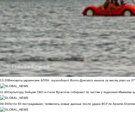
13:20
Виноваты украинские БПЛА: грузооборот Волго-Донского канала за месяц упал на 3
11:40
Скульптуру бойцам СВО в стиле Вучетича собирают по частям у подножия Мамаева к
09:35
Почти 60 пострадавших: появились новые данные после удара ВСУ по Архипо-Осипов
09:27
Военнослужащий расстрелял сослуживцев и мирных жителей в Севастополе
09:20
Ск
Морозов
ВИДЕО
09:00
Дончане обратились к Бастрыкину за помощью из-за скандала с пе