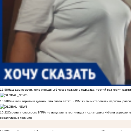
16:58
Наш дом проклят, тело женщины 6 часов лежало у подъезда: третий раз горит кварти
16:50
Слышали взрывы и думали, что снова летят БПЛА: жильцы сгоревшей парковки расск
10:22
Сирены и опасность БПЛА не испугали: в гостиницах и санаториях Кубани выросло 
обратились в полицию