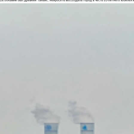
18:00
Каким был древний Танаис: нейросеть воссоздала город в честь 65-летнего юбилея 