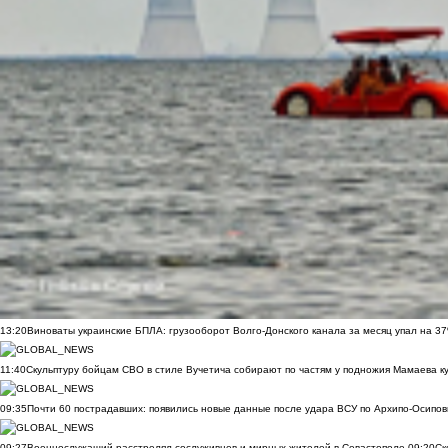
13:20
Виноваты украинские БПЛА: грузооборот Волго-Донского канала за месяц упал на 3
11:40
Скульптуру бойцам СВО в стиле Вучетича собирают по частям у подножия Мамаева к
09:35
Почти 60 пострадавших: появились новые данные после удара ВСУ по Архипо-Осипов
09:27
Военнослужащий расстрелял сослуживцев и мирных жителей в Севастополе
09:20
Ск