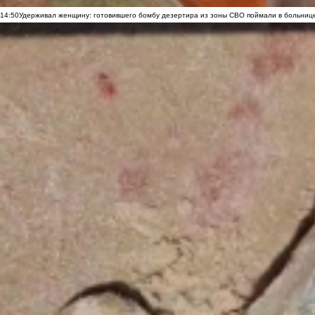
14:50
Удерживал женщину: готовившего бомбу дезертира из зоны СВО поймали в больниц