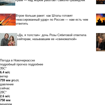
Крым — над морем работает самолет-разведчик
Втрое больше ракет: как Штаты готовят
«массированный удар» по России — нам есть чем
ответить
«Да, я толстая»: дочь Розы Сябитовой ответила
хейтерам, называвшим ее «свиноматкой»
Погода в Новочеркасске
подробный прогноз
подробнее
35C°
6.4 м/с
ветер
759 мм рт.ст.
давление
сейчас
28C°
2.6 м/с
758 мм
вечером