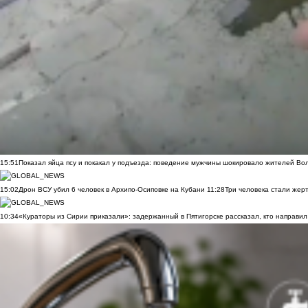
15:51
Показал яйца псу и покакал у подъезда: поведение мужчины шокировало жителей Во
15:02
Дрон ВСУ убил 6 человек в Архипо-Осиповке на Кубани
11:28
Три человека стали жер
10:34
«Кураторы из Сирии приказали»: задержанный в Пятигорске рассказал, кто направил 