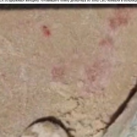
14:50
Удерживал женщину: готовившего бомбу дезертира из зоны СВО поймали в больниц