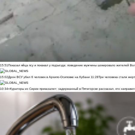
15:51
Показал яйца псу и покакал у подъезда: поведение мужчины шокировало жителей Во
15:02
Дрон ВСУ убил 6 человек в Архипо-Осиповке на Кубани
11:28
Три человека стали жер
10:34
«Кураторы из Сирии приказали»: задержанный в Пятигорске рассказал, кто направил 