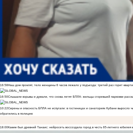
16:58
Наш дом проклят, тело женщины 6 часов лежало у подъезда: третий раз горит кварти
16:50
Слышали взрывы и думали, что снова летят БПЛА: жильцы сгоревшей парковки расск
10:22
Сирены и опасность БПЛА не испугали: в гостиницах и санаториях Кубани выросло 
обратились в полицию
18:00
Каким был древний Танаис: нейросеть воссоздала город в честь 65-летнего юбилея 