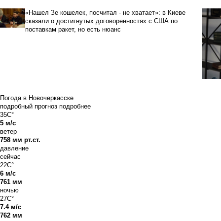
«Нашел Зе кошелек, посчитал - не хватает»: в Киеве
сказали о достигнутых договоренностях с США по
поставкам ракет, но есть нюанс
Погода в Новочеркасске
подробный прогноз
подробнее
35C°
5 м/с
ветер
758 мм рт.ст.
давление
сейчас
22C°
6 м/с
761 мм
ночью
27C°
7.4 м/с
762 мм