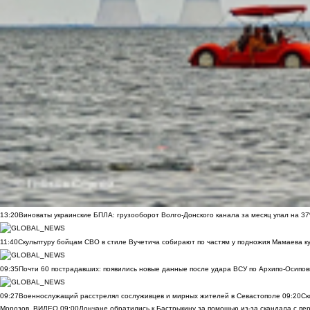
13:20
Виноваты украинские БПЛА: грузооборот Волго-Донского канала за месяц упал на 3
11:40
Скульптуру бойцам СВО в стиле Вучетича собирают по частям у подножия Мамаева к
09:35
Почти 60 пострадавших: появились новые данные после удара ВСУ по Архипо-Осипов
09:27
Военнослужащий расстрелял сослуживцев и мирных жителей в Севастополе
09:20
Ск
Морозов
ВИДЕО
09:00
Дончане обратились к Бастрыкину за помощью из-за скандала с пе