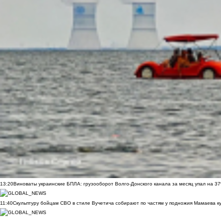
13:20
Виноваты украинские БПЛА: грузооборот Волго-Донского канала за месяц упал на 3
11:40
Скульптуру бойцам СВО в стиле Вучетича собирают по частям у подножия Мамаева к