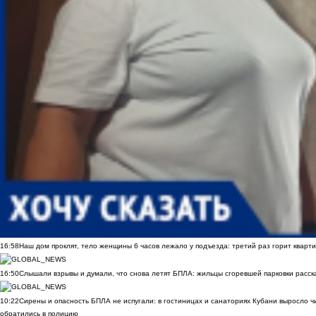
16:58
Наш дом проклят, тело женщины 6 часов лежало у подъезда: третий раз горит кварти
16:50
Слышали взрывы и думали, что снова летят БПЛА: жильцы сгоревшей парковки расск
10:22
Сирены и опасность БПЛА не испугали: в гостиницах и санаториях Кубани выросло 
обратились в полицию