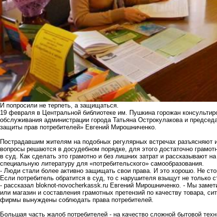
И попросили не терпеть, а защищаться.
19 февраля в Центральной библиотеке им. Пушкина горожан консультир
обслуживания администрации города Татьяна Острокулакова и председ
защиты прав потребителей» Евгений Мирошниченко.
Пострадавшим жителям на подобных регулярных встречах разъясняют их
вопросы решаются в досудебном порядке, для этого достаточно грамот
в суд. Как сделать это грамотно и без лишних затрат и рассказывают на
специальную литературу для «потребительского» самообразования.
- Люди стали более активно защищать свои права. И это хорошо. Не сто
Если потребитель обратится в суд, то с нарушителя взыщут не только 
- рассказал bloknot-novocherkassk.ru Евгений Мирошниченко. - Мы зам
или магазин и составления грамотных претензий по качеству товара, си
фирмы вынуждены соблюдать права потребителей.
Большая часть жалоб потребителей - на качество сложной бытовой техн