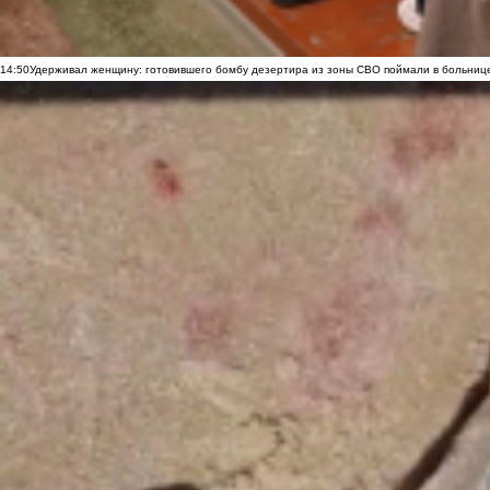
14:50
Удерживал женщину: готовившего бомбу дезертира из зоны СВО поймали в больниц