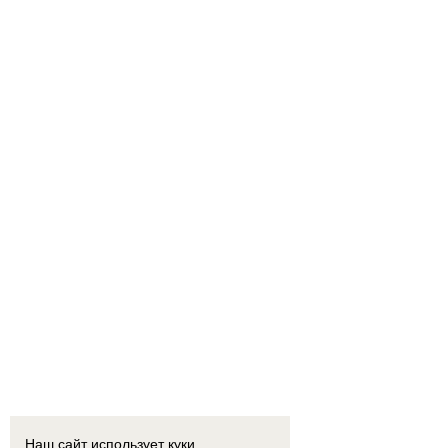
10:00
Грозит бесплодием? Эксперты рассказали, какая вода опаснее — из-под крана или в 
Наш сайт использует куки.