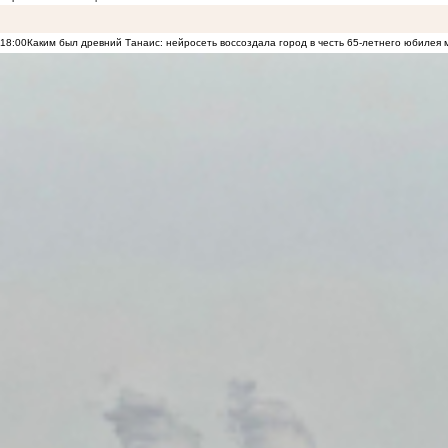
18:00
Каким был древний Танаис: нейросеть воссоздала город в честь 65-летнего юбилея 