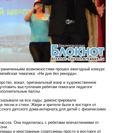
ограниченными возможностями прошел ежегодный конкурс
мпийская тематика: «Ни дня без рекорда».
ерство, вокал, оригинальный жанр и художественное
дготовить выступления ребятам помогали педагоги
дополнительные баллы.
сказывали на все лады: демонстрировали
 песни и стихи. Жюри и зрители были в восторге от
сского детского дома-интерната для детей с физическими
касска. Она поделилась с ребятами впечатлениями от
Сочи.
мпиады и иностранные спортсмены просто в восторге от