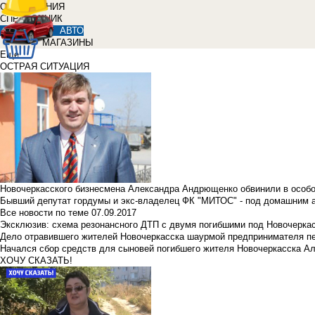
ОБЪЯВЛЕНИЯ
СПРАВОЧНИК
АВТО
МАГАЗИНЫ
Еще
ОСТРАЯ СИТУАЦИЯ
Новочеркасского бизнесмена Александра Андрющенко обвинили в особ
Бывший депутат гордумы и экс-владелец ФК "МИТОС" - под домашним 
Все новости по теме
07.09.2017
Эксклюзив: схема резонансного ДТП с двумя погибшими под Новочерка
Дело отравившего жителей Новочеркасска шаурмой предпринимателя п
Начался сбор средств для сыновей погибшего жителя Новочеркасска А
ХОЧУ СКАЗАТЬ!