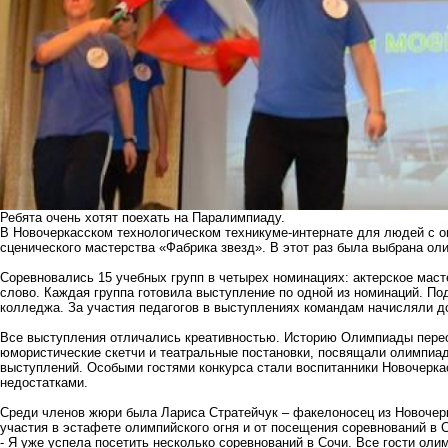
Ребята очень хотят поехать на Паралимпиаду.
В Новочеркасском технологическом техникуме-интернате для людей с 
сценического мастерства «Фабрика звезд». В этот раз была выбрана оли
Соревновались 15 учебных групп в четырех номинациях: актерское маст
слово. Каждая группа готовила выступление по одной из номинаций. По
колледжа. За участия педагогов в выступлениях командам начисляли 
Все выступления отличались креативностью. Историю Олимпиады пере
юмористические скетчи и театральные постановки, посвящали олимпиаде
выступлений. Особыми гостями конкурса стали воспитанники Новочерка
недостатками.
Среди членов жюри была Лариса Стратейчук – факелоносец из Новочер
участия в эстафете олимпийского огня и от посещения соревнований в 
- Я уже успела посетить несколько соревнований в Сочи. Все гости оли