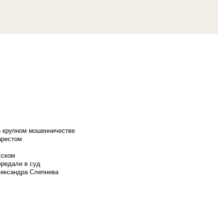
о крупном мошенничестве
арестом
сском
ередали в суд
лександра Слепнева