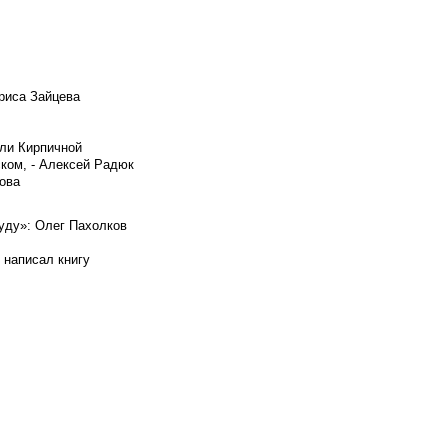
риса Зайцева
ели Кирпичной
ском, - Алексей Радюк
ова
буду»: Олег Пахолков
 написал книгу