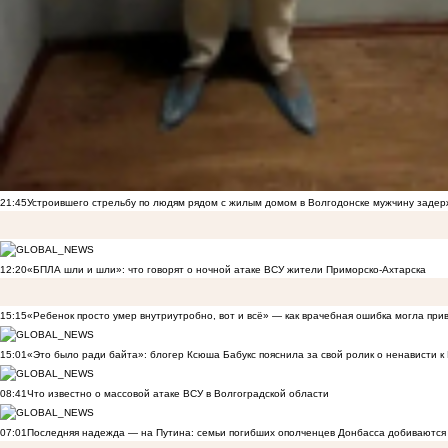
21:45
Устроившего стрельбу по людям рядом с жилым домом в Волгодонске мужчину заде
12:20
«БПЛА шли и шли»: что говорят о ночной атаке ВСУ жители Приморско-Ахтарска
15:15
«Ребенок просто умер внутриутробно, вот и всё» — как врачебная ошибка могла при
15:01
«Это было ради байта»: блогер Ксюша Бабукс пояснила за свой ролик о ненависти 
08:41
Что известно о массовой атаке ВСУ в Волгоградской области
07:01
Последняя надежда — на Путина: семьи погибших ополченцев Донбасса добиваются