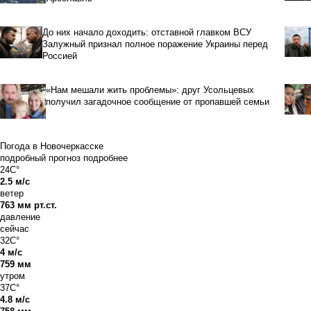
До них начало доходить: отставной главком ВСУ
Залужный признал полное поражение Украины перед
Россией
«Нам мешали жить проблемы»: друг Усольцевых
получил загадочное сообщение от пропавшей семьи
Погода в Новочеркасске
подробный прогноз
подробнее
24C°
2.5 м/с
ветер
763 мм рт.ст.
давление
сейчас
32C°
4 м/с
759 мм
утром
37C°
4.8 м/с