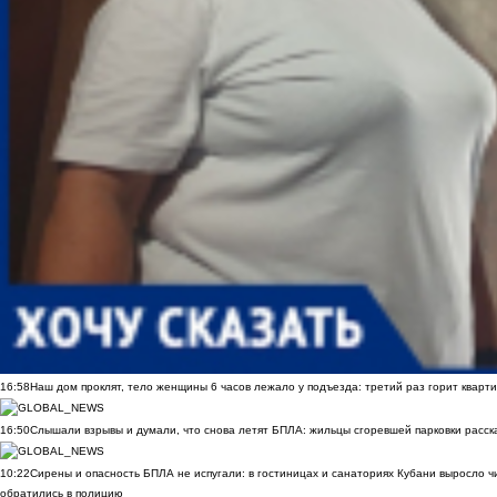
16:58
Наш дом проклят, тело женщины 6 часов лежало у подъезда: третий раз горит кварти
16:50
Слышали взрывы и думали, что снова летят БПЛА: жильцы сгоревшей парковки расск
10:22
Сирены и опасность БПЛА не испугали: в гостиницах и санаториях Кубани выросло 
обратились в полицию