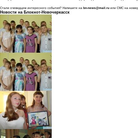
Стали очевидцем интересного события? Напишите на
bn-news@mail.ru
или СМС на номе
Новости на Блoкнoт-Новочеркасск