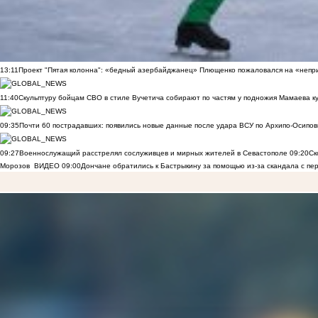
13:11
Проект "Пятая колонна": «бедный азербайджанец» Плющенко пожаловался на «непри
11:40
Скульптуру бойцам СВО в стиле Вучетича собирают по частям у подножия Мамаева к
09:35
Почти 60 пострадавших: появились новые данные после удара ВСУ по Архипо-Осипов
09:27
Военнослужащий расстрелял сослуживцев и мирных жителей в Севастополе
09:20
Ск
Морозов
ВИДЕО
09:00
Дончане обратились к Бастрыкину за помощью из-за скандала с пе