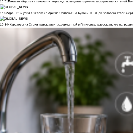
15:51
Показал яйца псу и покакал у подъезда: поведение мужчины шокировало жителей Во
15:02
Дрон ВСУ убил 6 человек в Архипо-Осиповке на Кубани
11:28
Три человека стали жер
10:34
«Кураторы из Сирии приказали»: задержанный в Пятигорске рассказал, кто направил 