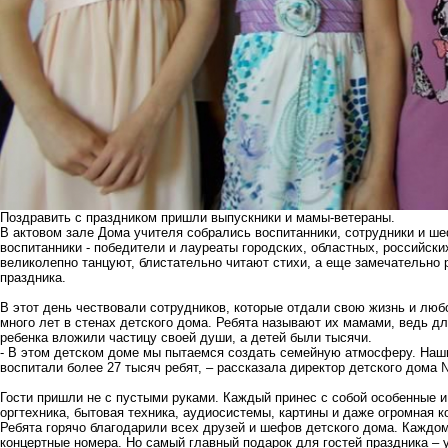
Поздравить с праздником пришли выпускники и мамы-ветераны.
В актовом зале Дома учителя собрались воспитанники, сотрудники и ше
воспитанники - победители и лауреаты городских, областных, российск
великолепно танцуют, блистательно читают стихи, а еще замечательно 
праздника.
В этот день чествовали сотрудников, которые отдали свою жизнь и люб
много лет в стенах детского дома. Ребята называют их мамами, ведь дл
ребенка вложили частицу своей души, а детей были тысячи.
- В этом детском доме мы пытаемся создать семейную атмосферу. Наши
воспитали более 27 тысяч ребят, – рассказала директор детского дома
Гости пришли не с пустыми руками. Каждый принес с собой особенные и
оргтехника, бытовая техника, аудиосистемы, картины и даже огромная 
Ребята горячо благодарили всех друзей и шефов детского дома. Каждо
концертные номера. Но самый главный подарок для гостей праздника – 