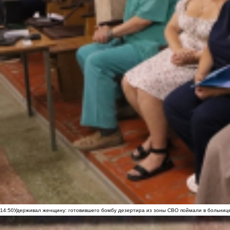
14:50
Удерживал женщину: готовившего бомбу дезертира из зоны СВО поймали в больниц