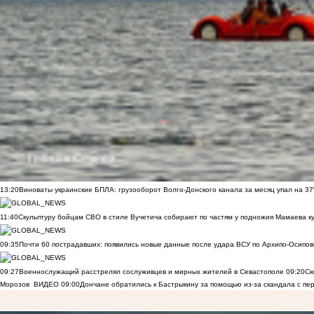
13:20
Виноваты украинские БПЛА: грузооборот Волго-Донского канала за месяц упал на 3
11:40
Скульптуру бойцам СВО в стиле Вучетича собирают по частям у подножия Мамаева к
09:35
Почти 60 пострадавших: появились новые данные после удара ВСУ по Архипо-Осипов
09:27
Военнослужащий расстрелял сослуживцев и мирных жителей в Севастополе
09:20
Ск
Морозов
ВИДЕО
09:00
Дончане обратились к Бастрыкину за помощью из-за скандала с пе