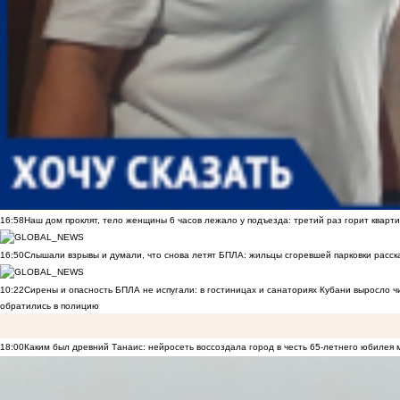
16:58
Наш дом проклят, тело женщины 6 часов лежало у подъезда: третий раз горит кварти
16:50
Слышали взрывы и думали, что снова летят БПЛА: жильцы сгоревшей парковки расск
10:22
Сирены и опасность БПЛА не испугали: в гостиницах и санаториях Кубани выросло 
обратились в полицию
18:00
Каким был древний Танаис: нейросеть воссоздала город в честь 65-летнего юбилея 