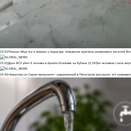
15:51
Показал яйца псу и покакал у подъезда: поведение мужчины шокировало жителей Во
15:02
Дрон ВСУ убил 6 человек в Архипо-Осиповке на Кубани
11:28
Три человека стали жер
10:34
«Кураторы из Сирии приказали»: задержанный в Пятигорске рассказал, кто направил 