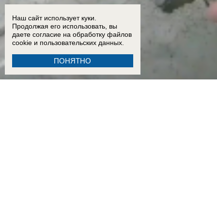
Наш сайт использует куки.
Продолжая его использовать, вы
даете согласие на обработку
файлов
cookie
и пользовательских данных.
ПОНЯТНО
15:51
Показал яйца псу и покакал у подъезда: поведение мужчины шокировало жителей Во
15:02
Дрон ВСУ убил 6 человек в Архипо-Осиповке на Кубани
11:28
Три человека стали жер
10:34
«Кураторы из Сирии приказали»: задержанный в Пятигорске рассказал, кто направил 