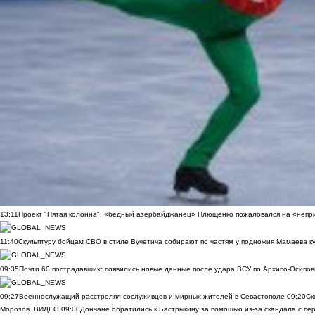
13:11
Проект "Пятая колонна": «бедный азербайджанец» Плющенко пожаловался на «непри
11:40
Скульптуру бойцам СВО в стиле Вучетича собирают по частям у подножия Мамаева к
09:35
Почти 60 пострадавших: появились новые данные после удара ВСУ по Архипо-Осипов
09:27
Военнослужащий расстрелял сослуживцев и мирных жителей в Севастополе
09:20
Ск
Морозов
ВИДЕО
09:00
Дончане обратились к Бастрыкину за помощью из-за скандала с пе