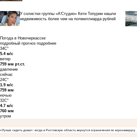
У солистки группы «А'Студио» Кети Топурии нашли
недвижимость более чем на полмиллиарда рублей
Погода в Новочеркасске
подробный прогноз
подробнее
34C°
5.4 м/с
ветер
759 мм рт.ст.
давление
сейчас
24C°
1.9 м/с
759 мм
ночью
32C°
4.7 м/с
760 мм
утром
«Лучше сидеть дома»: когда в Ростовскую область вернутся ограничения по коронавирусу