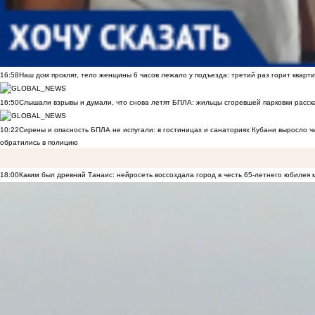
16:58
Наш дом проклят, тело женщины 6 часов лежало у подъезда: третий раз горит кварти
16:50
Слышали взрывы и думали, что снова летят БПЛА: жильцы сгоревшей парковки расск
10:22
Сирены и опасность БПЛА не испугали: в гостиницах и санаториях Кубани выросло 
обратились в полицию
18:00
Каким был древний Танаис: нейросеть воссоздала город в честь 65-летнего юбилея 