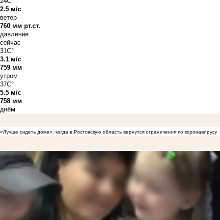
24C°
2.5 м/с
ветер
760 мм рт.ст.
давление
сейчас
31C°
3.1 м/с
759 мм
утром
37C°
5.5 м/с
758 мм
днём
«Лучше сидеть дома»: когда в Ростовскую область вернутся ограничения по коронавирусу