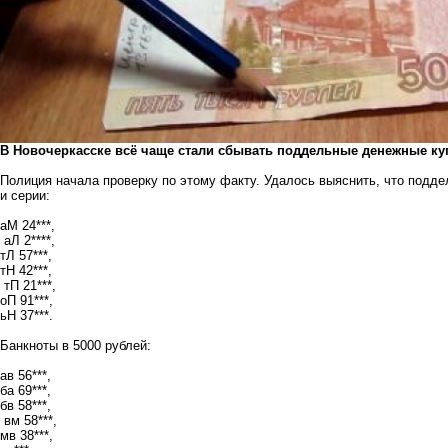
В Новочеркасске всё чаще стали сбывать поддельные денежные куп
Полиция начала проверку по этому факту. Удалось выяснить, что подд
и серии:
аМ 24***,
аЛ 2****,
тЛ 57***,
тН 42***,
тП 21***,
оП 91***,
ьН 37***.
Банкноты в 5000 рублей:
ав 56***,
ба 69***,
бв 58***,
вм 58***,
мв 38***,