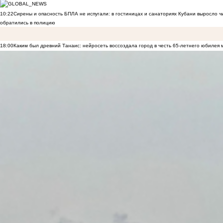
10:22
Сирены и опасность БПЛА не испугали: в гостиницах и санаториях Кубани выросло 
обратились в полицию
18:00
Каким был древний Танаис: нейросеть воссоздала город в честь 65-летнего юбилея 