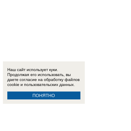
15:51
Показал яйца псу и покакал у подъезда: поведение мужчины шокировало жителей Во
15:02
Дрон ВСУ убил 6 человек в Архипо-Осиповке на Кубани
11:28
Три человека стали жер
10:34
«Кураторы из Сирии приказали»: задержанный в Пятигорске рассказал, кто направил 
Наш сайт использует куки.
Продолжая его использовать, вы
даете согласие на обработку
файлов
cookie
и пользовательских данных.
ПОНЯТНО