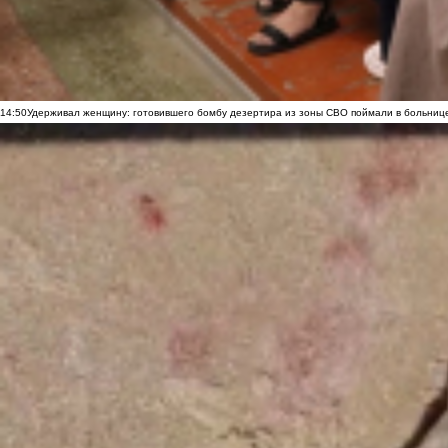
14:50
Удерживал женщину: готовившего бомбу дезертира из зоны СВО поймали в больниц