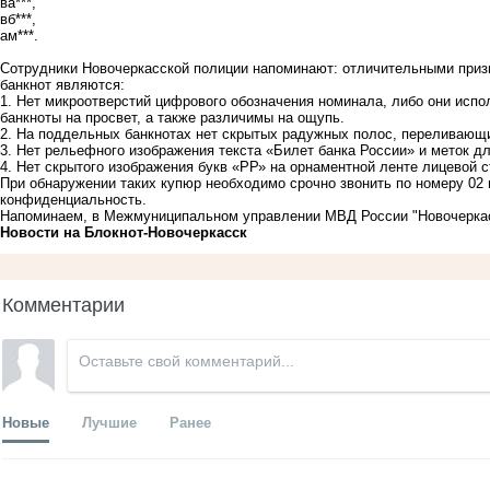
ва***,
вб***,
ам***.
Сотрудники Новочеркасской полиции напоминают: отличительными приз
банкнот являются:
1.​ Нет микроотверстий цифрового обозначения номинала, либо они испо
банкноты на просвет, а также различимы на ощупь.
2.​ На поддельных банкнотах нет скрытых радужных полос, переливающ
3.​ Нет рельефного изображения текста «Билет банка России» и меток 
4.​ Нет скрытого изображения букв «РР» на орнаментной ленте лицевой 
При обнаружении таких купюр необходимо срочно звонить по номеру 02 
конфиденциальность.
Напоминаем, в Межмуниципальном управлении МВД России "Новочеркасс
Новости на Блoкнoт-Новочеркасск
Комментарии
Новые
Лучшие
Ранее