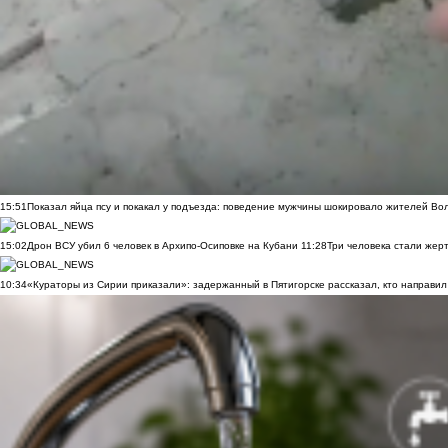
15:51
Показал яйца псу и покакал у подъезда: поведение мужчины шокировало жителей Во
15:02
Дрон ВСУ убил 6 человек в Архипо-Осиповке на Кубани
11:28
Три человека стали жер
10:34
«Кураторы из Сирии приказали»: задержанный в Пятигорске рассказал, кто направил 