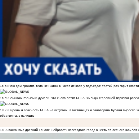
16:58
Наш дом проклят, тело женщины 6 часов лежало у подъезда: третий раз горит кварти
16:50
Слышали взрывы и думали, что снова летят БПЛА: жильцы сгоревшей парковки расск
10:22
Сирены и опасность БПЛА не испугали: в гостиницах и санаториях Кубани выросло 
обратились в полицию
18:00
Каким был древний Танаис: нейросеть воссоздала город в честь 65-летнего юбилея 