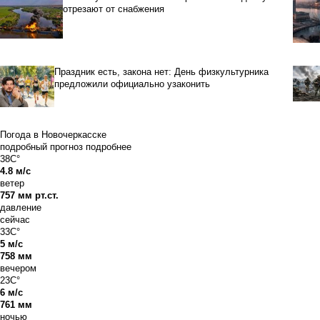
отрезают от снабжения
Праздник есть, закона нет: День физкультурника
предложили официально узаконить
Погода в Новочеркасске
подробный прогноз
подробнее
38C°
4.8 м/с
ветер
757 мм рт.ст.
давление
сейчас
33C°
5 м/с
758 мм
вечером
23C°
6 м/с
761 мм
ночью