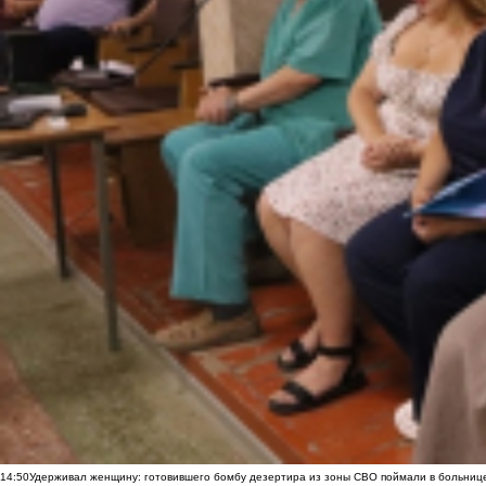
14:50
Удерживал женщину: готовившего бомбу дезертира из зоны СВО поймали в больниц