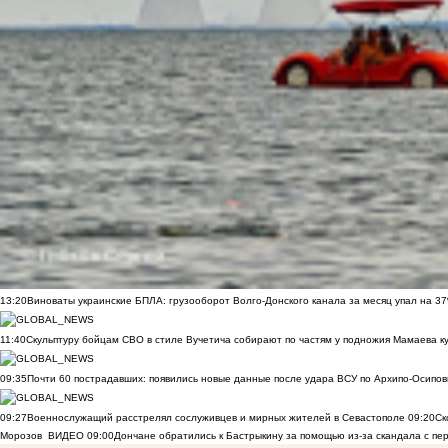
13:20
Виноваты украинские БПЛА: грузооборот Волго-Донского канала за месяц упал на 3
11:40
Скульптуру бойцам СВО в стиле Вучетича собирают по частям у подножия Мамаева к
09:35
Почти 60 пострадавших: появились новые данные после удара ВСУ по Архипо-Осипов
09:27
Военнослужащий расстрелял сослуживцев и мирных жителей в Севастополе
09:20
Ск
Морозов
ВИДЕО
09:00
Дончане обратились к Бастрыкину за помощью из-за скандала с пе