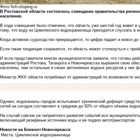
Фото fish-shoping.ru
В Ростовской области состоялось совещание правительства регио
населения.
В ходе совещания было отмечено, что область уже шестой год живет в 
тому, что воду из Цимлянского водохранилища приходится спускать в ме
Когда активное судоходство прекращается, то цифра падает и вовсе до 
Если такая тенденция сохранится, то область может столкнуться с про
И если представители многих муниципалитетов заявили, что готовы рабо
администраций Ростова, Таганрога и Новочеркасска выразили свою обес
населены, чем остальные и своих автономных водных ресурсов у них фа
Министр ЖКХ области потребовал от администраций по возможности эко
Однако, водоканалы городов испытывают хронический дефицит средств 
сетей на сегодня составляют в среднем до 50% от общего объема водоз
На случай совсем уж неприятного развития событий все муниципалитет
включающий резервные источники воды и ее подвоз автотранспортом.
Новости на Блoкнoт-Новочеркасск
Места: Цимлянское водохранилище