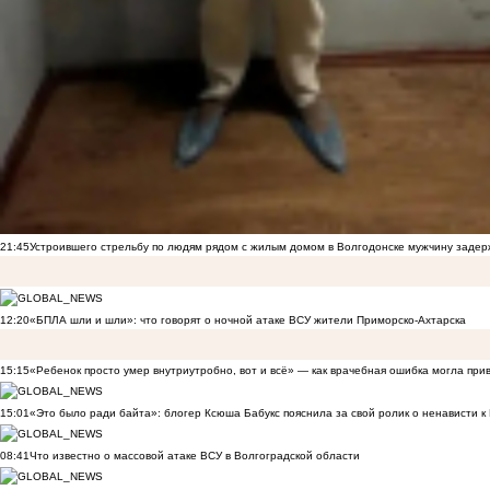
21:45
Устроившего стрельбу по людям рядом с жилым домом в Волгодонске мужчину заде
12:20
«БПЛА шли и шли»: что говорят о ночной атаке ВСУ жители Приморско-Ахтарска
15:15
«Ребенок просто умер внутриутробно, вот и всё» — как врачебная ошибка могла при
15:01
«Это было ради байта»: блогер Ксюша Бабукс пояснила за свой ролик о ненависти 
08:41
Что известно о массовой атаке ВСУ в Волгоградской области