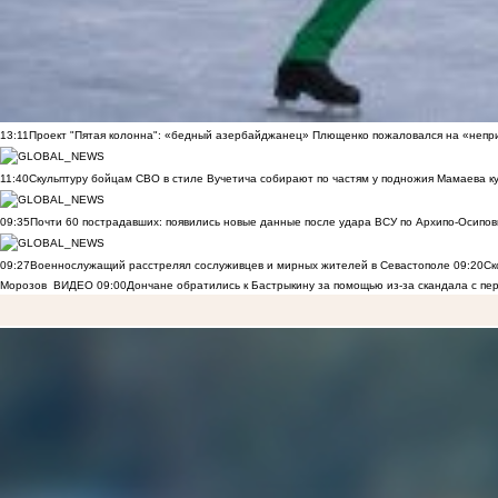
13:11
Проект "Пятая колонна": «бедный азербайджанец» Плющенко пожаловался на «непри
11:40
Скульптуру бойцам СВО в стиле Вучетича собирают по частям у подножия Мамаева к
09:35
Почти 60 пострадавших: появились новые данные после удара ВСУ по Архипо-Осипов
09:27
Военнослужащий расстрелял сослуживцев и мирных жителей в Севастополе
09:20
Ск
Морозов
ВИДЕО
09:00
Дончане обратились к Бастрыкину за помощью из-за скандала с пе