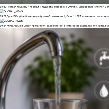
15:51
Показал яйца псу и покакал у подъезда: поведение мужчины шокировало жителей Во
15:02
Дрон ВСУ убил 6 человек в Архипо-Осиповке на Кубани
11:28
Три человека стали жер
10:34
«Кураторы из Сирии приказали»: задержанный в Пятигорске рассказал, кто направил 