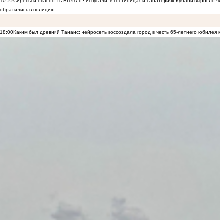
10:22
Сирены и опасность БПЛА не испугали: в гостиницах и санаториях Кубани выросло 
обратились в полицию
18:00
Каким был древний Танаис: нейросеть воссоздала город в честь 65-летнего юбилея 