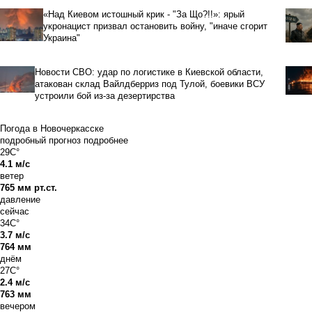
«Над Киевом истошный крик - "За Що?!!»: ярый
укронацист призвал остановить войну, "иначе сгорит
Украина"
Новости СВО: удар по логистике в Киевской области,
атакован склад Вайлдберриз под Тулой, боевики ВСУ
устроили бой из-за дезертирства
Погода в Новочеркасске
подробный прогноз
подробнее
29C°
4.1 м/с
ветер
765 мм рт.ст.
давление
сейчас
34C°
3.7 м/с
764 мм
днём
27C°
2.4 м/с
763 мм
вечером