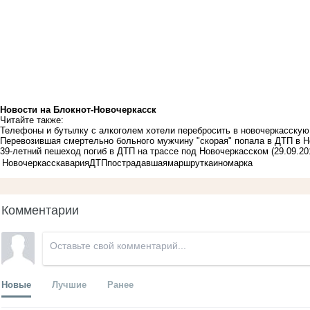
Новости на Блoкнoт-Новочеркасск
Читайте также:
Телефоны и бутылку с алкоголем хотели перебросить в новочеркасску
Перевозившая смертельно больного мужчину "скорая" попала в ДТП в Н
39-летний пешеход погиб в ДТП на трассе под Новочеркасском
(29.09.20
Новочеркасск
авария
ДТП
пострадавшая
маршрутка
иномарка
Комментарии
Новые
Лучшие
Ранее