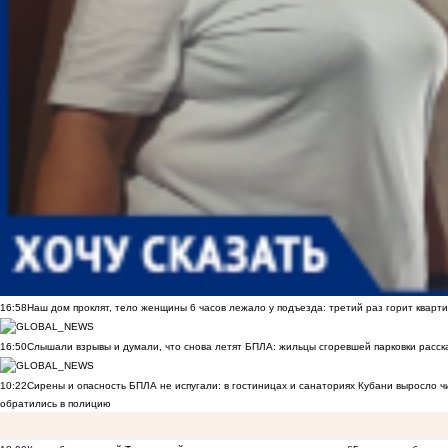
16:58
Наш дом проклят, тело женщины 6 часов лежало у подъезда: третий раз горит кварти
16:50
Слышали взрывы и думали, что снова летят БПЛА: жильцы сгоревшей парковки расск
10:22
Сирены и опасность БПЛА не испугали: в гостиницах и санаториях Кубани выросло 
обратились в полицию