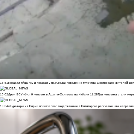
15:51
Показал яйца псу и покакал у подъезда: поведение мужчины шокировало жителей Во
15:02
Дрон ВСУ убил 6 человек в Архипо-Осиповке на Кубани
11:28
Три человека стали жер
10:34
«Кураторы из Сирии приказали»: задержанный в Пятигорске рассказал, кто направил 