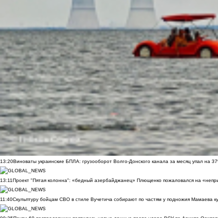
13:20
Виноваты украинские БПЛА: грузооборот Волго-Донского канала за месяц упал на 3
13:11
Проект "Пятая колонна": «бедный азербайджанец» Плющенко пожаловался на «непри
11:40
Скульптуру бойцам СВО в стиле Вучетича собирают по частям у подножия Мамаева к