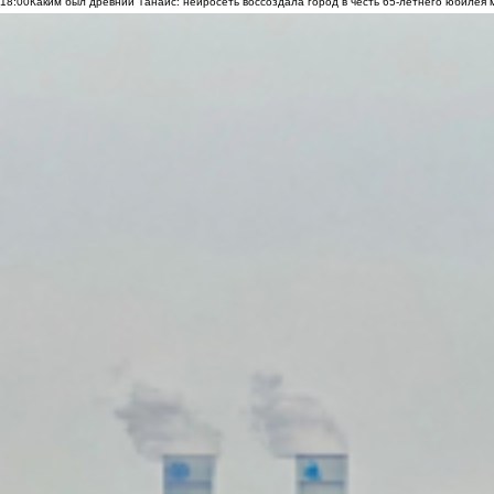
18:00
Каким был древний Танаис: нейросеть воссоздала город в честь 65-летнего юбилея 