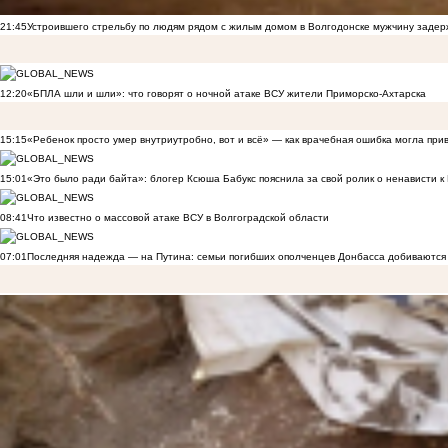
21:45
Устроившего стрельбу по людям рядом с жилым домом в Волгодонске мужчину заде
12:20
«БПЛА шли и шли»: что говорят о ночной атаке ВСУ жители Приморско-Ахтарска
15:15
«Ребенок просто умер внутриутробно, вот и всё» — как врачебная ошибка могла при
15:01
«Это было ради байта»: блогер Ксюша Бабукс пояснила за свой ролик о ненависти 
08:41
Что известно о массовой атаке ВСУ в Волгоградской области
07:01
Последняя надежда — на Путина: семьи погибших ополченцев Донбасса добиваются