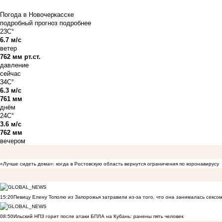
Погода в Новочеркасске
подробный прогноз
подробнее
23C°
6.7 м/с
ветер
762 мм рт.ст.
давление
сейчас
34C°
6.3 м/с
761 мм
днём
24C°
3.6 м/с
762 мм
вечером
«Лучше сидеть дома»: когда в Ростовскую область вернутся ограничения по коронавирусу
15:20
Певицу Елену Тополю из Запорожья затравили из-за того, что она занималась сексом
08:50
Ильский НПЗ горит после атаки БПЛА на Кубань: ранены пять человек