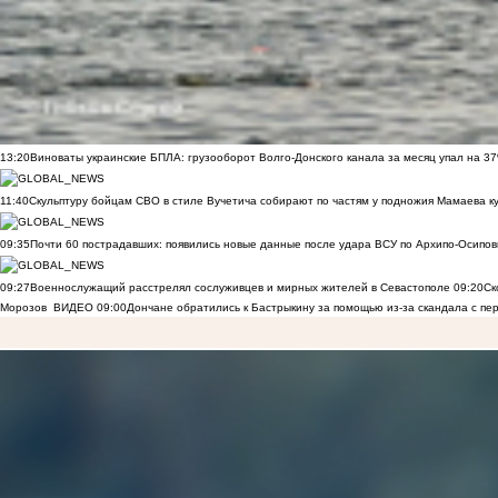
13:20
Виноваты украинские БПЛА: грузооборот Волго-Донского канала за месяц упал на 3
11:40
Скульптуру бойцам СВО в стиле Вучетича собирают по частям у подножия Мамаева к
09:35
Почти 60 пострадавших: появились новые данные после удара ВСУ по Архипо-Осипов
09:27
Военнослужащий расстрелял сослуживцев и мирных жителей в Севастополе
09:20
Ск
Морозов
ВИДЕО
09:00
Дончане обратились к Бастрыкину за помощью из-за скандала с пе