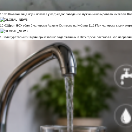
15:51
Показал яйца псу и покакал у подъезда: поведение мужчины шокировало жителей Во
15:02
Дрон ВСУ убил 6 человек в Архипо-Осиповке на Кубани
11:28
Три человека стали жер
10:34
«Кураторы из Сирии приказали»: задержанный в Пятигорске рассказал, кто направил 