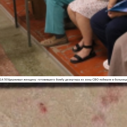
14:50
Удерживал женщину: готовившего бомбу дезертира из зоны СВО поймали в больниц