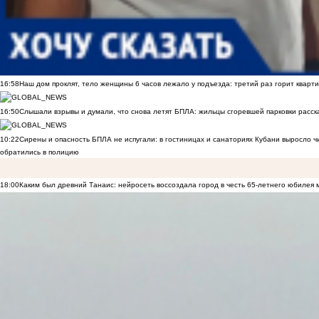
16:58
Наш дом проклят, тело женщины 6 часов лежало у подъезда: третий раз горит кварти
16:50
Слышали взрывы и думали, что снова летят БПЛА: жильцы сгоревшей парковки расск
10:22
Сирены и опасность БПЛА не испугали: в гостиницах и санаториях Кубани выросло 
обратились в полицию
18:00
Каким был древний Танаис: нейросеть воссоздала город в честь 65-летнего юбилея 