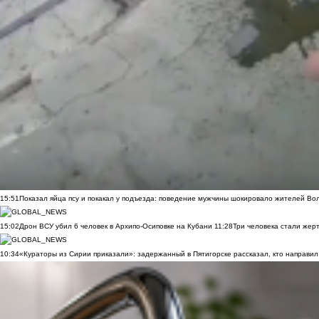
15:51
Показал яйца псу и покакал у подъезда: поведение мужчины шокировало жителей Во
15:02
Дрон ВСУ убил 6 человек в Архипо-Осиповке на Кубани
11:28
Три человека стали жер
10:34
«Кураторы из Сирии приказали»: задержанный в Пятигорске рассказал, кто направил 