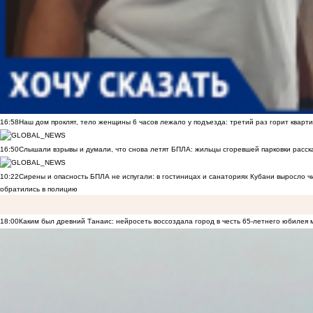
16:58
Наш дом проклят, тело женщины 6 часов лежало у подъезда: третий раз горит кварти
16:50
Слышали взрывы и думали, что снова летят БПЛА: жильцы сгоревшей парковки расск
10:22
Сирены и опасность БПЛА не испугали: в гостиницах и санаториях Кубани выросло 
обратились в полицию
18:00
Каким был древний Танаис: нейросеть воссоздала город в честь 65-летнего юбилея 