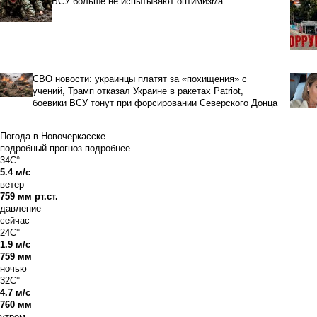
ВСУ больше не испытывают оптимизма
СВО новости: украинцы платят за «похищения» с
учений, Трамп отказал Украине в ракетах Patriot,
боевики ВСУ тонут при форсировании Северского Донца
Погода в Новочеркасске
подробный прогноз
подробнее
34C°
5.4 м/с
ветер
759 мм рт.ст.
давление
сейчас
24C°
1.9 м/с
759 мм
ночью
32C°
4.7 м/с
760 мм
утром