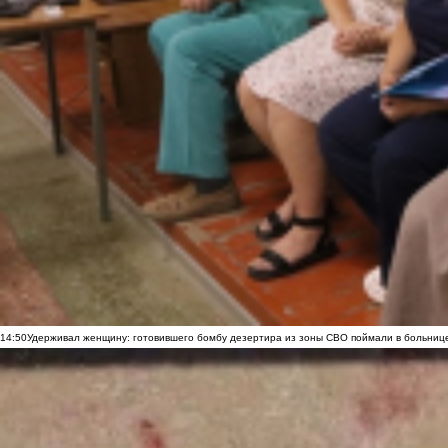
14:50
Удерживал женщину: готовившего бомбу дезертира из зоны СВО поймали в больниц