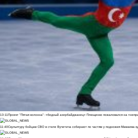
13:11
Проект "Пятая колонна": «бедный азербайджанец» Плющенко пожаловался на «непри
11:40
Скульптуру бойцам СВО в стиле Вучетича собирают по частям у подножия Мамаева к