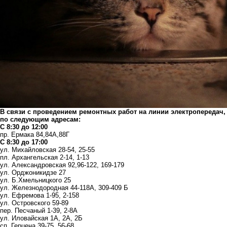
В связи с проведением ремонтных работ на линии электропередач, 
по следующим адресам:
С 8:30 до 12:00
пр. Ермака 84,84А,88Г
С 8:30 до 17:00
ул. Михайловская 28-54, 25-55
пл. Архангельская 2-14, 1-13
ул. Александровская 92,96-122, 169-179
ул. Орджоникидзе 27
ул. Б.Хмельницкого 25
ул. Железнодородная 44-118А, 309-409 Б
ул. Ефремова 1-95, 2-158
ул. Островского 59-89
пер. Песчаный 1-39, 2-8А
ул. Иловайская 1А, 2А, 2Б
сп. Герцена 39-75, 56-68