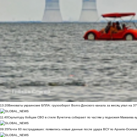
13:20
Виноваты украинские БПЛА: грузооборот Волго-Донского канала за месяц упал на 3
11:40
Скульптуру бойцам СВО в стиле Вучетича собирают по частям у подножия Мамаева к
09:35
Почти 60 пострадавших: появились новые данные после удара ВСУ по Архипо-Осипов