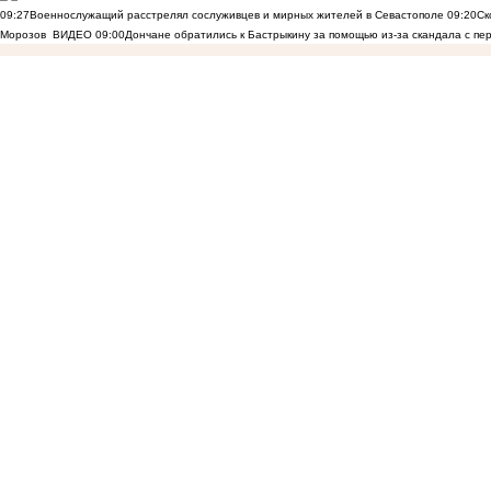
09:27
Военнослужащий расстрелял сослуживцев и мирных жителей в Севастополе
09:20
Ск
Морозов
ВИДЕО
09:00
Дончане обратились к Бастрыкину за помощью из-за скандала с пе