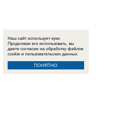
21:45
Устроившего стрельбу по людям рядом с жилым домом в Волгодонске мужчину заде
12:20
«БПЛА шли и шли»: что говорят о ночной атаке ВСУ жители Приморско-Ахтарска
15:15
«Ребенок просто умер внутриутробно, вот и всё» — как врачебная ошибка могла при
Наш сайт использует куки.
Продолжая его использовать, вы
15:01
«Это было ради байта»: блогер Ксюша Бабукс пояснила за свой ролик о ненависти 
даете согласие на обработку
файлов
cookie
и пользовательских данных.
08:41
Что известно о массовой атаке ВСУ в Волгоградской области
ПОНЯТНО
07:01
Последняя надежда — на Путина: семьи погибших ополченцев Донбасса добиваются