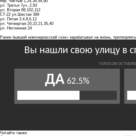
пер. Чистый 1,24,34,54,90
ул. Третья 7уч.,2,93
ул. Вторая 88,102,112
СТ-22 ул.Шестая 399
ул. Пятая 3,4,8,6,12
ул. Четвертая 20,22,21,35,40
ул. Неглинная 24
Ранее бывший новочеркасский «зэк»
зарабатывал на жизн
ь, притворяяс
Читайте также: