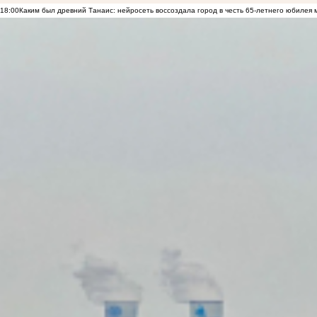
18:00
Каким был древний Танаис: нейросеть воссоздала город в честь 65-летнего юбилея 