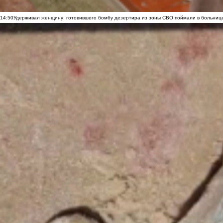
14:50
Удерживал женщину: готовившего бомбу дезертира из зоны СВО поймали в больниц