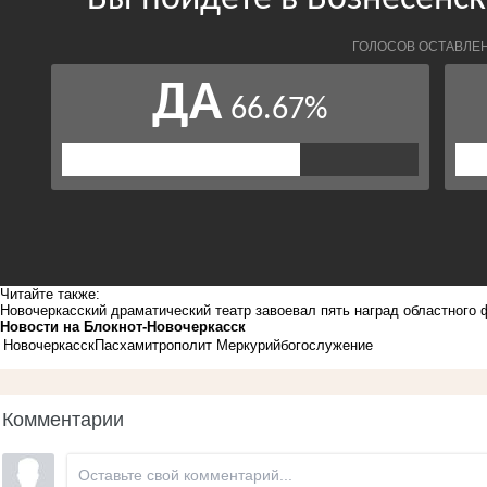
Читайте также:
Новочеркасский драматический театр завоевал пять наград областного
Новости на Блoкнoт-Новочеркасск
Новочеркасск
Пасха
митрополит Меркурий
богослужение
Комментарии