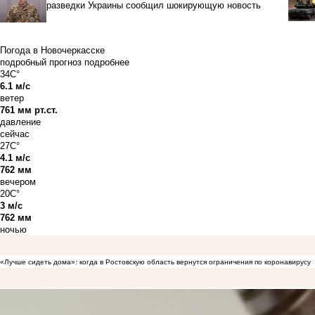
разведки Украины сообщил шокирующую новость
Погода в Новочеркасске
подробный прогноз
подробнее
34C°
6.1 м/с
ветер
761 мм рт.ст.
давление
сейчас
27C°
4.1 м/с
762 мм
вечером
20C°
3 м/с
762 мм
ночью
«Лучше сидеть дома»: когда в Ростовскую область вернутся ограничения по коронавирусу