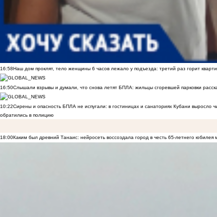
16:58
Наш дом проклят, тело женщины 6 часов лежало у подъезда: третий раз горит кварти
16:50
Слышали взрывы и думали, что снова летят БПЛА: жильцы сгоревшей парковки расск
10:22
Сирены и опасность БПЛА не испугали: в гостиницах и санаториях Кубани выросло 
обратились в полицию
18:00
Каким был древний Танаис: нейросеть воссоздала город в честь 65-летнего юбилея 