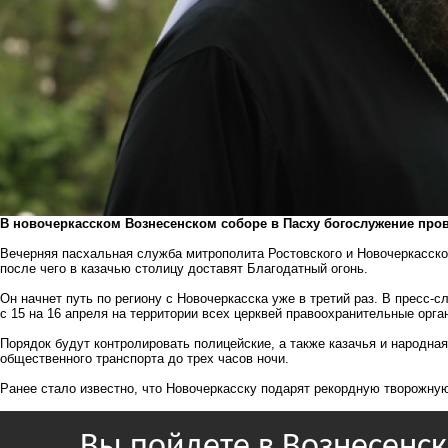
В новочеркасском Вознесенском соборе в Пасху богослужение про
Вечерняя пасхальная служба митрополита Ростовского и Новочеркасског
после чего в казачью столицу доставят Благодатный огонь.
Он начнет путь по региону с Новочеркасска уже в третий раз. В пресс-
с 15 на 16 апреля на территории всех церквей правоохранительные орга
Порядок будут контролировать полицейские, а также казачья и народна
общественного транспорта до трех часов ночи.
Ранее стало известно, что
Новочеркасску подарят
рекордную творожную