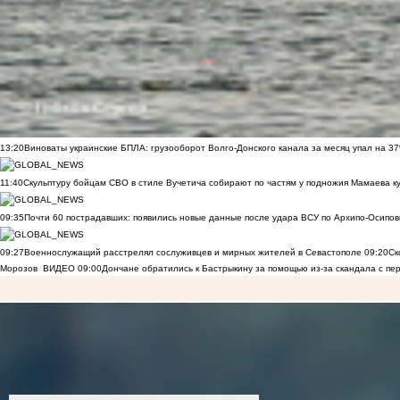
13:20
Виноваты украинские БПЛА: грузооборот Волго-Донского канала за месяц упал на 3
11:40
Скульптуру бойцам СВО в стиле Вучетича собирают по частям у подножия Мамаева к
09:35
Почти 60 пострадавших: появились новые данные после удара ВСУ по Архипо-Осипов
09:27
Военнослужащий расстрелял сослуживцев и мирных жителей в Севастополе
09:20
Ск
Морозов
ВИДЕО
09:00
Дончане обратились к Бастрыкину за помощью из-за скандала с пе