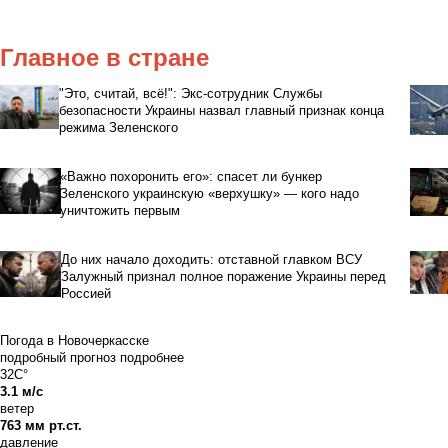
Главное в стране
"Это, считай, всё!": Экс-сотрудник Службы
безопасности Украины назвал главный признак конца
режима Зеленского
«Важно похоронить его»: спасет ли бункер
Зеленского украинскую «верхушку» — кого надо
уничтожить первым
До них начало доходить: отставной главком ВСУ
Залужный признал полное поражение Украины перед
Россией
Погода в Новочеркасске
подробный прогноз
подробнее
32C°
3.1 м/с
ветер
763 мм рт.ст.
давление