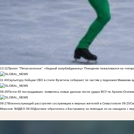
13:11
Проект "Пятая колонна": «бедный азербайджанец» Плющенко пожаловался на «непри
11:40
Скульптуру бойцам СВО в стиле Вучетича собирают по частям у подножия Мамаева к
09:35
Почти 60 пострадавших: появились новые данные после удара ВСУ по Архипо-Осипов
09:27
Военнослужащий расстрелял сослуживцев и мирных жителей в Севастополе
09:20
Ск
Морозов
ВИДЕО
09:00
Дончане обратились к Бастрыкину за помощью из-за скандала с пе