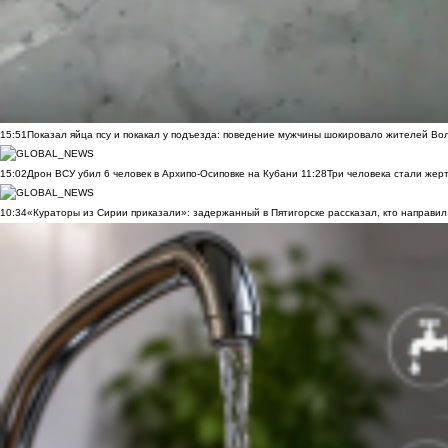
15:51
Показал яйца псу и покакал у подъезда: поведение мужчины шокировало жителей Во
15:02
Дрон ВСУ убил 6 человек в Архипо-Осиповке на Кубани
11:28
Три человека стали жер
10:34
«Кураторы из Сирии приказали»: задержанный в Пятигорске рассказал, кто направил 