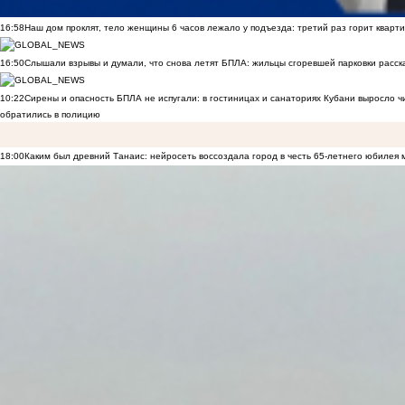
16:58
Наш дом проклят, тело женщины 6 часов лежало у подъезда: третий раз горит кварти
16:50
Слышали взрывы и думали, что снова летят БПЛА: жильцы сгоревшей парковки расск
10:22
Сирены и опасность БПЛА не испугали: в гостиницах и санаториях Кубани выросло 
обратились в полицию
18:00
Каким был древний Танаис: нейросеть воссоздала город в честь 65-летнего юбилея 