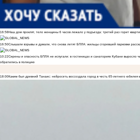
16:58
Наш дом проклят, тело женщины 6 часов лежало у подъезда: третий раз горит кварти
16:50
Слышали взрывы и думали, что снова летят БПЛА: жильцы сгоревшей парковки расск
10:22
Сирены и опасность БПЛА не испугали: в гостиницах и санаториях Кубани выросло 
обратились в полицию
18:00
Каким был древний Танаис: нейросеть воссоздала город в честь 65-летнего юбилея 