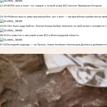
12:20
«БПЛА шли и шли»: что говорят о ночной атаке ВСУ жители Приморско-Ахтарска
15:15
«Ребенок просто умер внутриутробно, вот и всё» — как врачебная ошибка могла при
15:01
«Это было ради байта»: блогер Ксюша Бабукс пояснила за свой ролик о ненависти 
08:41
Что известно о массовой атаке ВСУ в Волгоградской области
07:01
Последняя надежда — на Путина: семьи погибших ополченцев Донбасса добиваются