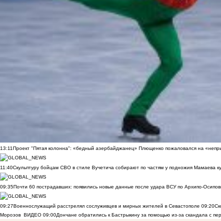
13:11
Проект "Пятая колонна": «бедный азербайджанец» Плющенко пожаловался на «непри
11:40
Скульптуру бойцам СВО в стиле Вучетича собирают по частям у подножия Мамаева к
09:35
Почти 60 пострадавших: появились новые данные после удара ВСУ по Архипо-Осипов
09:27
Военнослужащий расстрелял сослуживцев и мирных жителей в Севастополе
09:20
Ск
Морозов
ВИДЕО
09:00
Дончане обратились к Бастрыкину за помощью из-за скандала с пе