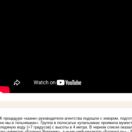
К процедуре «казни» руководители агентства подошли с юмором, подго
но мы в тельняшках». Группа в полосатых купальниках проявила мужест
ледяную воду (+7 градусов) с высоты в 4 метра. В черном списке оказа
экс-директор «Блокнот Воронеж», а ныне шеф-редактор «Блокнот.ру» - 