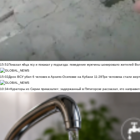
15:51
Показал яйца псу и покакал у подъезда: поведение мужчины шокировало жителей Во
15:02
Дрон ВСУ убил 6 человек в Архипо-Осиповке на Кубани
11:28
Три человека стали жер
10:34
«Кураторы из Сирии приказали»: задержанный в Пятигорске рассказал, кто направил 