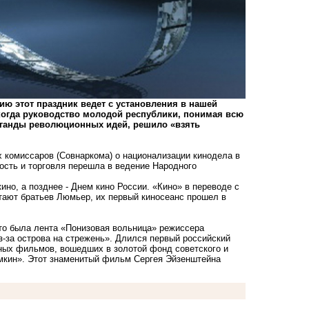
ию этот праздник ведет с установления в нашей
 когда руководство молодой республики, понимая всю
аганды революционных идей, решило «взять
х комиссаров (Совнаркома) о национализации кинодела в
ость и торговля перешла в ведение Народного
ино, а позднее - Днем кино России. «Кино» в переводе с
итают братьев Люмьер, их первый киносеанс прошел в
Это была лента «Понизовая вольница» режиссера
-за острова на стрежень». Длился первый российский
ных фильмов, вошедших в золотой фонд советского и
емкин». Этот знаменитый фильм Сергея Эйзенштейна