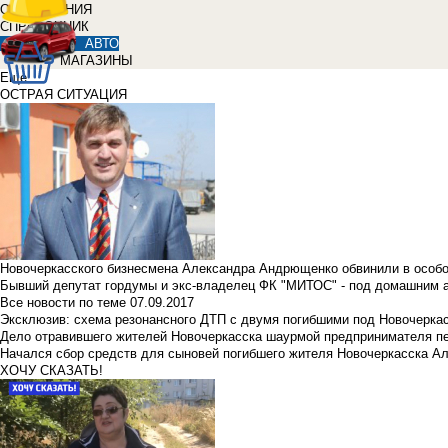
ОБЪЯВЛЕНИЯ
СПРАВОЧНИК
АВТО
МАГАЗИНЫ
Еще
ОСТРАЯ СИТУАЦИЯ
Новочеркасского бизнесмена Александра Андрющенко обвинили в особ
Бывший депутат гордумы и экс-владелец ФК "МИТОС" - под домашним 
Все новости по теме
07.09.2017
Эксклюзив: схема резонансного ДТП с двумя погибшими под Новочерка
Дело отравившего жителей Новочеркасска шаурмой предпринимателя п
Начался сбор средств для сыновей погибшего жителя Новочеркасска А
ХОЧУ СКАЗАТЬ!