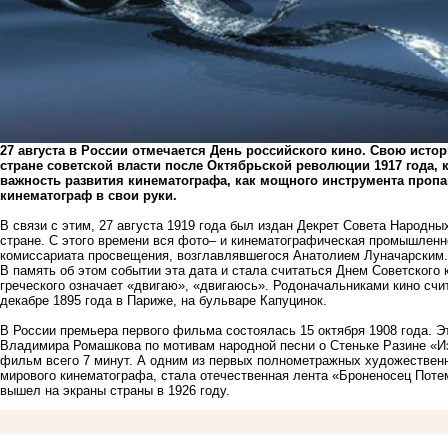
27 августа в России отмечается День российского кино. Свою истор
стране советской власти после Октябрьской революции 1917 года,
важность развития кинематографа, как мощного инструмента проп
кинематограф в свои руки.
В связи с этим, 27 августа 1919 года был издан Декрет Совета Народны
стране. С этого времени вся фото– и кинематографическая промышленн
комиссариата просвещения, возглавлявшегося Анатолием Луначарским.
В память об этом событии эта дата и стала считаться Днем Советского к
греческого означает «двигаю», «двигаюсь». Родоначальниками кино сч
декабре 1895 года в Париже, на бульваре Капуцинок.
В России премьера первого фильма состоялась 15 октября 1908 года. 
Владимира Ромашкова по мотивам народной песни о Стеньке Разине «Из
фильм всего 7 минут. А одним из первых полнометражных художествен
мирового кинематографа, стала отечественная лента «Броненосец Пот
вышел на экраны страны в 1926 году.