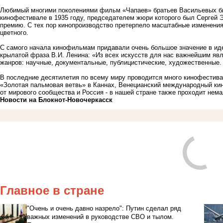
Любимый многими поколениями фильм «Чапаев» братьев Васильевых бы
кинофестивале в 1935 году, председателем жюри которого был Сергей 
премию. С тех пор кинопроизводство претерпело масштабные изменения: 
цветного.
С самого начала кинофильмам придавали очень большое значение в ид
крылатой фраза В.И. Ленина: «Из всех искусств для нас важнейшим яв
жанров: научные, документальные, публицистические, художественные.
В последние десятилетия по всему миру проводится много кинофестив
«Золотая пальмовая ветвь» в Каннах, Венецианский международный кин
от мирового сообщества и Россия - в нашей стране также проходит нем
Новости на Блoкнoт-Новочеркасск
Главное в стране
"Очень и очень давно назрело": Путин сделал ряд
важных изменений в руководстве СВО и тылом.