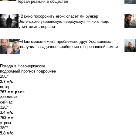
Первая реакция в обществе
«Важно похоронить его»: спасет ли бункер
Зеленского украинскую «верхушку» — кого надо
уничтожить первым
«Нам мешали жить проблемы»: друг Усольцевых
получил загадочное сообщение от пропавшей семьи
Погода в Новочеркасске
подробный прогноз
подробнее
25C°
2.7 м/с
ветер
763 мм рт.ст.
давление
сейчас
32C°
3.4 м/с
763 мм
утром
38C°
5.8 м/с