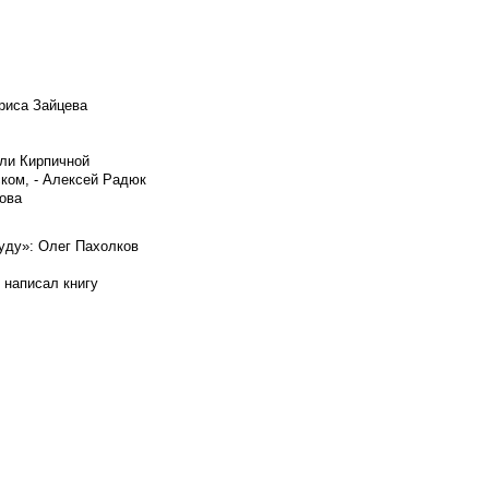
риса Зайцева
ели Кирпичной
ском, - Алексей Радюк
ова
буду»: Олег Пахолков
 написал книгу