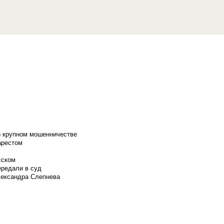
о крупном мошенничестве
арестом
сском
ередали в суд
лександра Слепнева