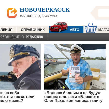
НОВОЧЕРКАССК
15:50
ПЯТНИЦА, 07 АВГУСТА
ВЛЕНИЯ
СПРАВОЧНИК
АВТО
МАГА
ОБРАЩЕНИЕ В РЕДАКЦИЮ
е на себя
«Больше бедным я не буду»:
о: вы так хотели
основатель сети «Блокнот»
свою жизнь?
Олег Пахолков написал книгу