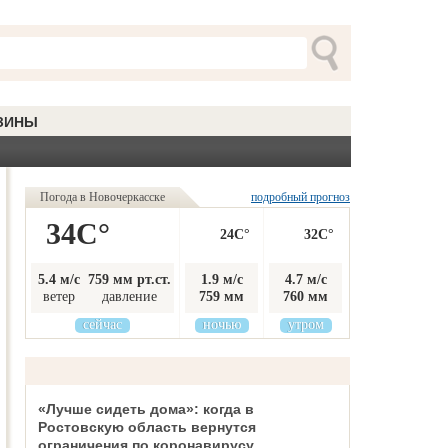
ЗИНЫ
Погода в Новочеркасске
подробный прогноз
34C°
24C°
32C°
5.4 м/с
759 мм рт.ст.
1.9 м/с
4.7 м/с
ветер
давление
759 мм
760 мм
сейчас
ночью
утром
«Лучше сидеть дома»: когда в
Ростовскую область вернутся
ограничения по коронавирусу