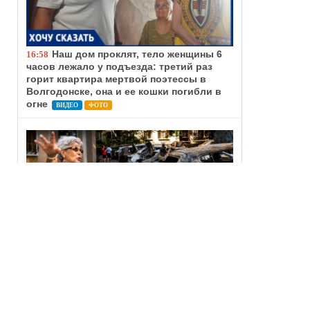
Наш дом проклят, тело женщины 6
16:58
часов лежало у подъезда: третий раз
горит квартира мертвой поэтессы в
Волгодонске, она и ее кошки погибли в
огне
ВИДЕО
ФОТО
Слышали взрывы и думали, что
16:50
снова летят БПЛА: жильцы сгоревшей
парковки рассказали, как пережили