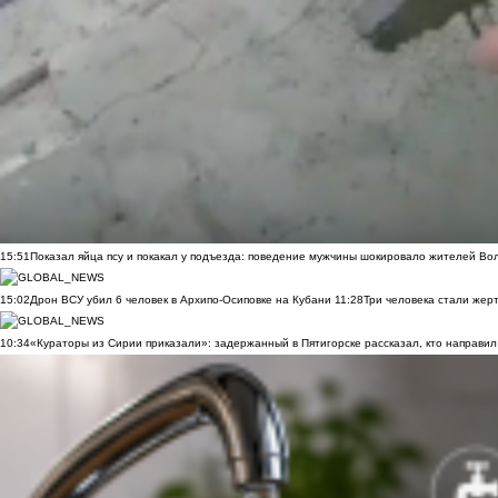
15:51
Показал яйца псу и покакал у подъезда: поведение мужчины шокировало жителей Во
15:02
Дрон ВСУ убил 6 человек в Архипо-Осиповке на Кубани
11:28
Три человека стали жер
10:34
«Кураторы из Сирии приказали»: задержанный в Пятигорске рассказал, кто направил 