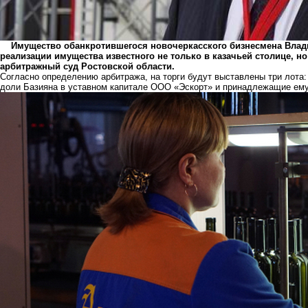
Имущество обанкротившегося новочеркасского бизнесмена Влади
реализации имущества известного не только в казачьей столице, н
арбитражный суд Ростовской области.
Согласно определению арбитража, на торги будут выставлены три лота
доли Базияна в уставном капитале ООО «Эскорт» и принадлежащие ем