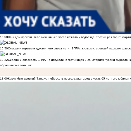
16:58
Наш дом проклят, тело женщины 6 часов лежало у подъезда: третий раз горит кварти
16:50
Слышали взрывы и думали, что снова летят БПЛА: жильцы сгоревшей парковки расск
10:22
Сирены и опасность БПЛА не испугали: в гостиницах и санаториях Кубани выросло 
обратились в полицию
18:00
Каким был древний Танаис: нейросеть воссоздала город в честь 65-летнего юбилея 