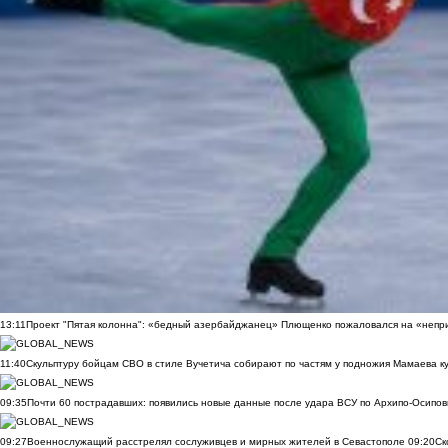
13:11
Проект "Пятая колонна": «бедный азербайджанец» Плющенко пожаловался на «непри
11:40
Скульптуру бойцам СВО в стиле Вучетича собирают по частям у подножия Мамаева к
09:35
Почти 60 пострадавших: появились новые данные после удара ВСУ по Архипо-Осипов
09:27
Военнослужащий расстрелял сослуживцев и мирных жителей в Севастополе
09:20
Ск