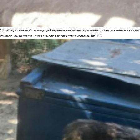
15:59
Ему сотни лет?: колодец в Бекреневском монастыре может оказаться одним из самы
убытков: как ростовчане переживают последствия урагана
ВИДЕО