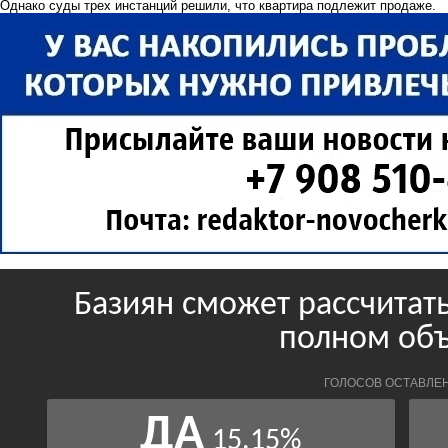
Однако суды трех инстанций решили, что квартира подлежит продаже.