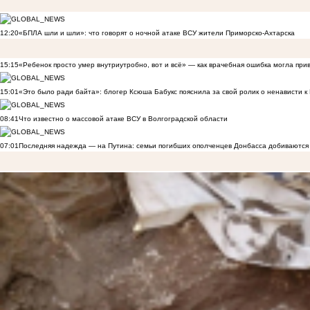
12:20
«БПЛА шли и шли»: что говорят о ночной атаке ВСУ жители Приморско-Ахтарска
15:15
«Ребенок просто умер внутриутробно, вот и всё» — как врачебная ошибка могла при
15:01
«Это было ради байта»: блогер Ксюша Бабукс пояснила за свой ролик о ненависти 
08:41
Что известно о массовой атаке ВСУ в Волгоградской области
07:01
Последняя надежда — на Путина: семьи погибших ополченцев Донбасса добиваются