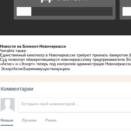
Новости на Блoкнoт-Новочеркасск
Читайте также:
Единственный кинотеатр в Новочеркасске требуют признать банкротом
(
Суд позволил обанкротившемуся новочеркасскому предпринимателю Вл
«Актис» и «Эскорт» теперь под контролем администрации Новочеркасск
Эскорт
Актис
Базиян
имущество
аукцион
Комментарии
Новые
Лучшие
Ранее