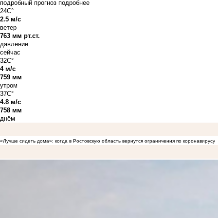
подробный прогноз
подробнее
24C°
2.5 м/с
ветер
763 мм рт.ст.
давление
сейчас
32C°
4 м/с
759 мм
утром
37C°
4.8 м/с
758 мм
днём
«Лучше сидеть дома»: когда в Ростовскую область вернутся ограничения по коронавирусу