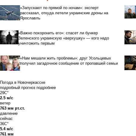
«Запускают по прямой по ночам»: эксперт
рассказал, откуда летели украинские дроны на
Ярославль
«Важно похоронить его»: спасет ли бункер
Зеленского украинскую «верхушку» — кого надо
уничтожить первым
«Нам мешали жить проблемы»: друг Усольцевых
получил загадочное сообщение от пропавшей семьи
Погода в Новочеркасске
подробный прогноз
подробнее
29C°
2.5 м/с
ветер
763 мм рт.ст.
давление
сейчас
36C°
5.4 м/с
761 мм