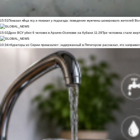
15:51
Показал яйца псу и покакал у подъезда: поведение мужчины шокировало жителей Во
15:02
Дрон ВСУ убил 6 человек в Архипо-Осиповке на Кубани
11:28
Три человека стали жер
10:34
«Кураторы из Сирии приказали»: задержанный в Пятигорске рассказал, кто направил 