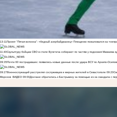
13:11
Проект "Пятая колонна": «бедный азербайджанец» Плющенко пожаловался на «непри
11:40
Скульптуру бойцам СВО в стиле Вучетича собирают по частям у подножия Мамаева к
09:35
Почти 60 пострадавших: появились новые данные после удара ВСУ по Архипо-Осипов
09:27
Военнослужащий расстрелял сослуживцев и мирных жителей в Севастополе
09:20
Ск
Морозов
ВИДЕО
09:00
Дончане обратились к Бастрыкину за помощью из-за скандала с пе