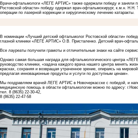
Врачи-офтальмологи
«ЛЕГЕ АРТИС»
также одержали победу и заняли 
Ростовской области» победу одержал врач-офтальмохирург, к.м.н. Н.Н.
операции по лазерной коррекции и хирургическому лечению катаракты.
В номинации «Лучший детский офтальмолог Ростовской области» победи
глазной клиники «ЛЕГЕ АРТИС» О.В. Присталенко. Детский врач-офталь
Все лауреаты получили грамоты и отличительные знаки на сайте серви
Однако самая большая награда для офтальмологического центра
«ЛЕГ
руководство клиники, «задача каждого врача нашего центра менять жиз
красках, сохраняя и возвращая утраченное зрение, опираясь на мировой
предлагая инновационные продукты и услуги по доступным ценам».
Мы поздравляем врачей ЛЕГЕ АРТИС в Новочеркасске с победой, и нап
медицинскую помощь в области офтальмологии можно по адресу: г.Новоч
тел. 8 (8635) 22-30-42,
8 (8635) 22-47-58