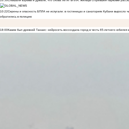
16:50
Слышали взрывы и думали, что снова летят БПЛА: жильцы сгоревшей парковки расск
10:22
Сирены и опасность БПЛА не испугали: в гостиницах и санаториях Кубани выросло 
обратились в полицию
18:00
Каким был древний Танаис: нейросеть воссоздала город в честь 65-летнего юбилея 