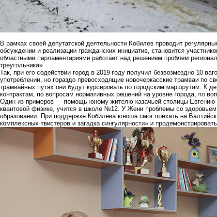
В рамках своей депутатской деятельности Кобилев проводит регулярны
обсуждении и реализации гражданских инициатив, становится участнико
областными парламентариями работает над решением проблем региональ
треугольника».
Так, при его содействии город в 2019 году получил безвозмездно 10 ва
употреблении, но гораздо превосходящие новочеркасские трамваи по с
трамвайных путях они будут курсировать по городским маршрутам. К д
контрактам, по вопросам нормативных решений на уровне города, по в
Один из примеров — помощь юному жителю казачьей столицы Евгению 
квантовой физике, учится в школе №12. У Жени проблемы со здоровьем,
образовании. При поддержке Кобилева юноша смог поехать на Балтийск
комплексных твистеров и загадка сингулярности» и продемонстрировать