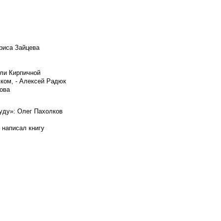
риса Зайцева
ели Кирпичной
ском, - Алексей Радюк
ова
буду»: Олег Пахолков
 написал книгу