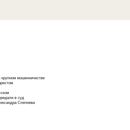
о крупном мошенничестве
арестом
сском
ередали в суд
лександра Слепнева