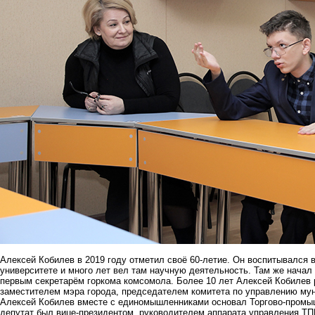
Алексей Кобилев в 2019 году отметил своё 60-летие. Он воспитывался 
университете и много лет вел там научную деятельность. Там же нача
первым секретарём горкома комсомола. Более 10 лет Алексей Кобилев 
заместителем мэра города, председателем комитета по управлению м
Алексей Кобилев вместе с единомышленниками основал Торгово-промыш
депутат был вице-президентом, руководителем аппарата управления ТП