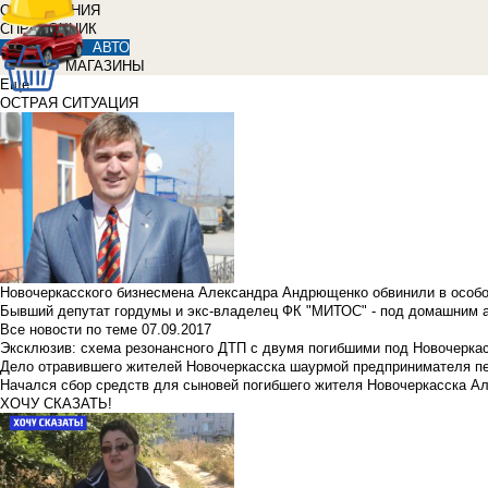
ОБЪЯВЛЕНИЯ
СПРАВОЧНИК
АВТО
МАГАЗИНЫ
Еще
ОСТРАЯ СИТУАЦИЯ
Новочеркасского бизнесмена Александра Андрющенко обвинили в особ
Бывший депутат гордумы и экс-владелец ФК "МИТОС" - под домашним 
Все новости по теме
07.09.2017
Эксклюзив: схема резонансного ДТП с двумя погибшими под Новочерка
Дело отравившего жителей Новочеркасска шаурмой предпринимателя п
Начался сбор средств для сыновей погибшего жителя Новочеркасска А
ХОЧУ СКАЗАТЬ!