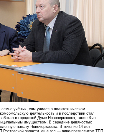
в семье учёных, сам учился в политехническом
л комсомольскую деятельность и в последствии стал
работал в городской Думе Новочеркасска, также был
униципальным имуществом. В середине девяностых
ленную палату Новочеркасска. В течение 14 лет
П Ростовской области, еще год — вице-президентом ТПП