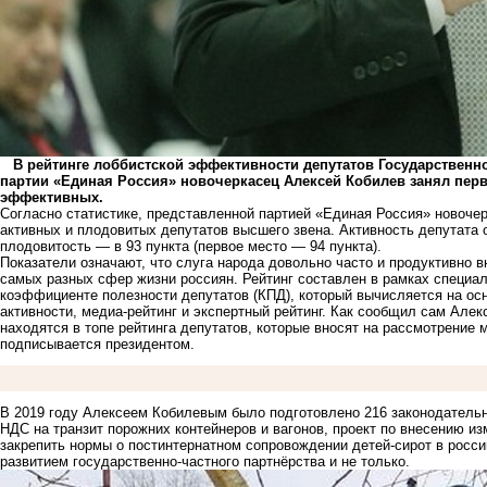
В рейтинге лоббистской эффективности депутатов Государственн
партии «Единая Россия» новочеркасец Алексей Кобилев занял перв
эффективных.
Согласно статистике, представленной партией «Единая Россия» новоче
активных и плодовитых депутатов высшего звена. Активность депутата оц
плодовитость — в 93 пункта (первое место — 94 пункта).
Показатели означают, что слуга народа довольно часто и продуктивно
самых разных сфер жизни россиян. Рейтинг составлен в рамках специа
коэффициенте полезности депутатов (КПД), который вычисляется на осн
активности, медиа-рейтинг и экспертный рейтинг. Как сообщил сам Алек
находятся в топе рейтинга депутатов, которые вносят на рассмотрение 
подписывается президентом.
В 2019 году Алексеем Кобилевым было подготовлено 216 законодательн
НДС на транзит порожних контейнеров и вагонов, проект по внесению и
закрепить нормы о постинтернатном сопровождении детей-сирот в росси
развитием государственно-частного партнёрства и не только.