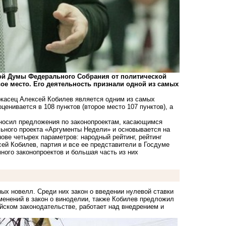
ой Думы Федерального Собрания от политической
ое место. Его деятельность признали одной из самых
ркасец Алексей Кобилев является одним из самых
енивается в 108 пунктов (второе место 107 пунктов), а
 вносил предложения по законопроектам, касающимся
льного проекта «Аргументы Недели» и основывается на
ове четырех параметров: народный рейтинг, рейтинг
сей Кобилев, партия и все ее представители в Госдуме
много законопроектов и большая часть из них
ых новелл. Среди них закон о введении нулевой ставки
зменений в закон о виноделии, также Кобилев предложил
йском законодательстве, работает над внедрением и