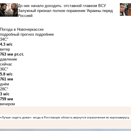
До них начало доходить: отставной главком ВСУ
Залужный признал полное поражение Украины перед
Россией
Погода в Новочеркасске
подробный прогноз
подробнее
34C°
4.3 м/с
ветер
763 мм рт.ст.
давление
сейчас
36C°
5.8 м/с
761 мм
днём
28C°
3 м/с
759 мм
вечером
«Лучше сидеть дома»: когда в Ростовскую область вернутся ограничения по коронавирусу