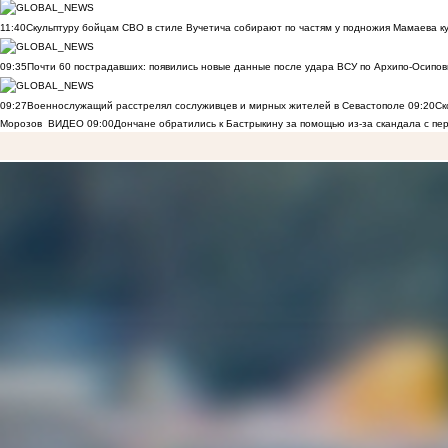
11:40
Скульптуру бойцам СВО в стиле Вучетича собирают по частям у подножия Мамаева к
09:35
Почти 60 пострадавших: появились новые данные после удара ВСУ по Архипо-Осипов
09:27
Военнослужащий расстрелял сослуживцев и мирных жителей в Севастополе
09:20
Ск
Морозов
ВИДЕО
09:00
Дончане обратились к Бастрыкину за помощью из-за скандала с пе