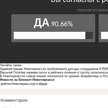
Читайте также:
Администрация Новочеркасска опубликовала доходы сотрудников КУМИ
Василий Голубев переместился в рейтинге влияния в группу политичес
В Новочеркасске самые низкие показатели по уровню безработицы в Рос
Новости на Блoкнoт-Новочеркасск
рейтинг
Новочеркасск
аутсайдер
Комментарии