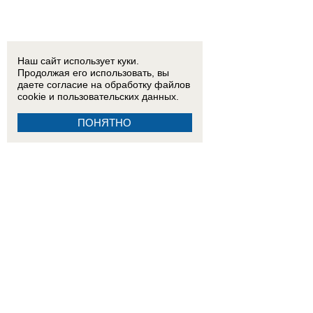
13:00
Енотоподобное нечто поселилось в центре Красного Яра в Волгодонске и на протяж
падения БПЛА
Наш сайт использует куки.
16:30
В Таганроге обследуют дом, пострадавший во время воздушной атаки 29 июля
Продолжая его использовать, вы
даете согласие на обработку
файлов
cookie
и пользовательских данных.
ПОНЯТНО