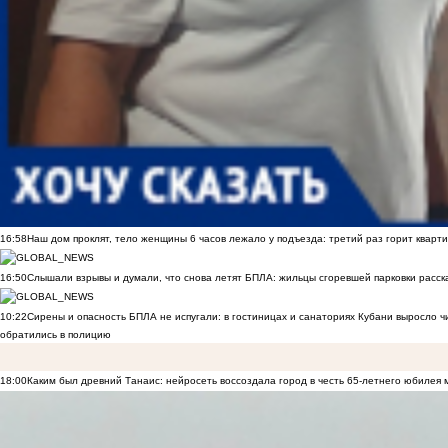
16:58
Наш дом проклят, тело женщины 6 часов лежало у подъезда: третий раз горит кварти
16:50
Слышали взрывы и думали, что снова летят БПЛА: жильцы сгоревшей парковки расск
10:22
Сирены и опасность БПЛА не испугали: в гостиницах и санаториях Кубани выросло 
обратились в полицию
18:00
Каким был древний Танаис: нейросеть воссоздала город в честь 65-летнего юбилея 