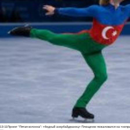
13:11
Проект "Пятая колонна": «бедный азербайджанец» Плющенко пожаловался на «непри