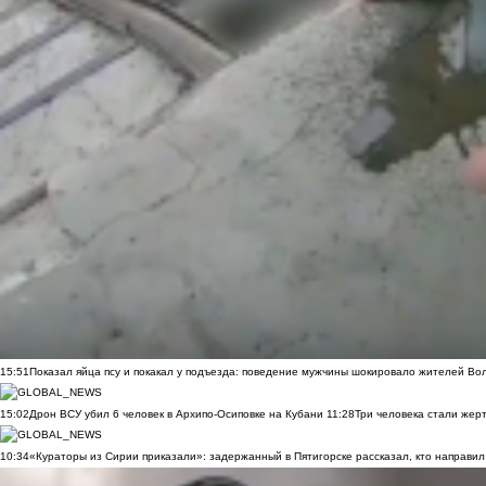
15:51
Показал яйца псу и покакал у подъезда: поведение мужчины шокировало жителей Во
15:02
Дрон ВСУ убил 6 человек в Архипо-Осиповке на Кубани
11:28
Три человека стали жер
10:34
«Кураторы из Сирии приказали»: задержанный в Пятигорске рассказал, кто направил 