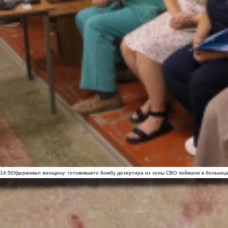
14:50
Удерживал женщину: готовившего бомбу дезертира из зоны СВО поймали в больниц