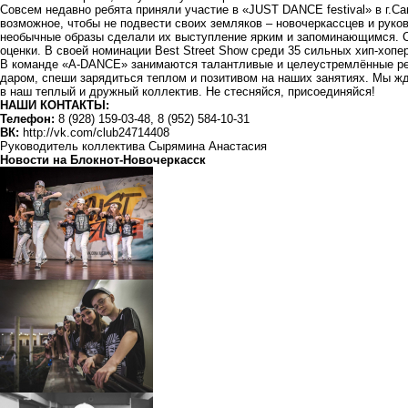
Совсем недавно ребята приняли участие в «JUST DANCE festival» в г.Са
возможное, чтобы не подвести своих земляков – новочеркассцев и рук
необычные образы сделали их выступление ярким и запоминающимся. С
оценки. В своей номинации Best Street Show среди 35 сильных хип-хоп
В команде
«A-DANCE»
занимаются талантливые и целеустремлённые реб
даром, спеши зарядиться теплом и позитивом на наших занятиях. Мы ж
в наш теплый и дружный коллектив. Не стесняйся, присоединяйся!
НАШИ КОНТАКТЫ:
Телефон:
8 (928) 159-03-48, 8 (952) 584-10-31
ВК:
http://vk.com/club24714408
Руководитель коллектива Сырямина Анастасия
Новости на Блoкнoт-Новочеркасск