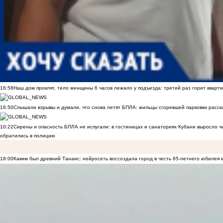
16:58
Наш дом проклят, тело женщины 6 часов лежало у подъезда: третий раз горит кварти
16:50
Слышали взрывы и думали, что снова летят БПЛА: жильцы сгоревшей парковки расск
10:22
Сирены и опасность БПЛА не испугали: в гостиницах и санаториях Кубани выросло 
обратились в полицию
18:00
Каким был древний Танаис: нейросеть воссоздала город в честь 65-летнего юбилея 