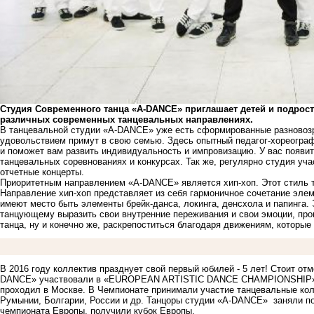
Студия Современного танца «A-DANCE» приглашает детей и подростк
различных современных танцевальных направлениях.
В
танцевальной студии «A-DANCE»
уже есть сформированные разновозра
удовольствием примут в свою семью. Здесь опытный педагог-хореогра
и поможет вам развить индивидуальность и импровизацию. У вас появи
танцевальных соревнованиях и конкурсах. Так же, регулярно студия уча
отчетные концерты.
Приоритетным направлением
«A-DANCE»
является хип-хоп. Этот стиль 
Направление хип-хоп представляет из себя гармоничное сочетание эле
имеют место быть элементы брейк-данса, локинга, денсхола и папинга. Э
танцующему выразить свои внутренние переживания и свои эмоции, проп
танца, ну и конечно же, раскрепоститься благодаря движениям, которые
В 2016 году коллектив празднует свой первый юбилей - 5 лет! Стоит от
DANCE» участвовали в «EUROPEAN ARTISTIC DANCE CHAMPIONSHIP» (Ч
проходил в Москве. В Чемпионате принимали участие танцевальные кол
Румынии, Болгарии, России и др. Танцоры студии «A-DANCE» заняли поч
чемпионата Европы, получили кубок Европы.