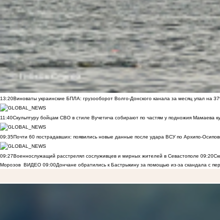
13:20
Виноваты украинские БПЛА: грузооборот Волго-Донского канала за месяц упал на 3
11:40
Скульптуру бойцам СВО в стиле Вучетича собирают по частям у подножия Мамаева к
09:35
Почти 60 пострадавших: появились новые данные после удара ВСУ по Архипо-Осипов
09:27
Военнослужащий расстрелял сослуживцев и мирных жителей в Севастополе
09:20
Ск
Морозов
ВИДЕО
09:00
Дончане обратились к Бастрыкину за помощью из-за скандала с пе