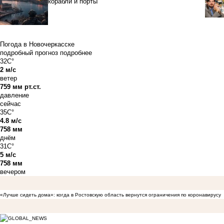
корабли и порты
Погода в Новочеркасске
подробный прогноз
подробнее
32C°
2 м/с
ветер
759 мм рт.ст.
давление
сейчас
35C°
4.8 м/с
758 мм
днём
31C°
5 м/с
758 мм
вечером
«Лучше сидеть дома»: когда в Ростовскую область вернутся ограничения по коронавирусу