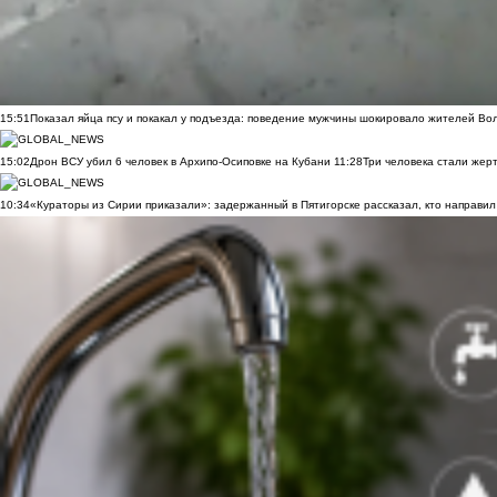
15:51
Показал яйца псу и покакал у подъезда: поведение мужчины шокировало жителей Во
15:02
Дрон ВСУ убил 6 человек в Архипо-Осиповке на Кубани
11:28
Три человека стали жер
10:34
«Кураторы из Сирии приказали»: задержанный в Пятигорске рассказал, кто направил 