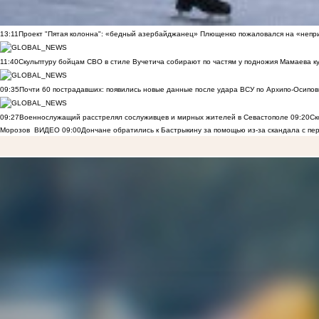
13:11
Проект "Пятая колонна": «бедный азербайджанец» Плющенко пожаловался на «непри
11:40
Скульптуру бойцам СВО в стиле Вучетича собирают по частям у подножия Мамаева к
09:35
Почти 60 пострадавших: появились новые данные после удара ВСУ по Архипо-Осипов
09:27
Военнослужащий расстрелял сослуживцев и мирных жителей в Севастополе
09:20
Ск
Морозов
ВИДЕО
09:00
Дончане обратились к Бастрыкину за помощью из-за скандала с пе