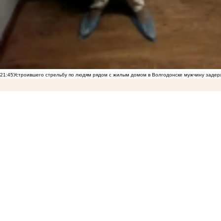
21:45
Устроившего стрельбу по людям рядом с жилым домом в Волгодонске мужчину заде
12:20
«БПЛА шли и шли»: что говорят о ночной атаке ВСУ жители Приморско-Ахтарска
15:15
«Ребенок просто умер внутриутробно, вот и всё» — как врачебная ошибка могла при
15:01
«Это было ради байта»: блогер Ксюша Бабукс пояснила за свой ролик о ненависти 
08:41
Что известно о массовой атаке ВСУ в Волгоградской области
07:01
Последняя надежда — на Путина: семьи погибших ополченцев Донбасса добиваются