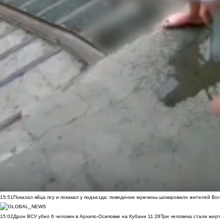
15:51
Показал яйца псу и покакал у подъезда: поведение мужчины шокировало жителей Во
15:02
Дрон ВСУ убил 6 человек в Архипо-Осиповке на Кубани
11:28
Три человека стали жер