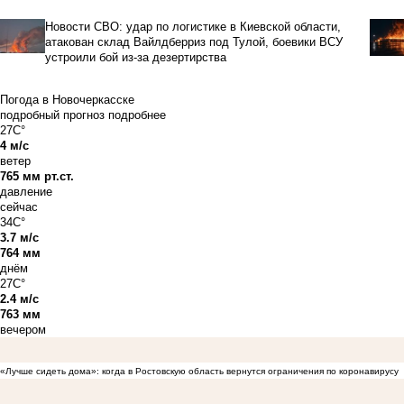
Новости СВО: удар по логистике в Киевской области,
атакован склад Вайлдберриз под Тулой, боевики ВСУ
устроили бой из-за дезертирства
Погода в Новочеркасске
подробный прогноз
подробнее
27C°
4 м/с
ветер
765 мм рт.ст.
давление
сейчас
34C°
3.7 м/с
764 мм
днём
27C°
2.4 м/с
763 мм
вечером
«Лучше сидеть дома»: когда в Ростовскую область вернутся ограничения по коронавирусу