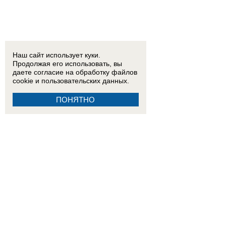
15:00
Мать полицейского избила клюкой двух пенсионерок и облила краской автомобиль у 
Наш сайт использует куки.
Продолжая его использовать, вы
даете согласие на обработку
файлов
cookie
и пользовательских данных.
ПОНЯТНО