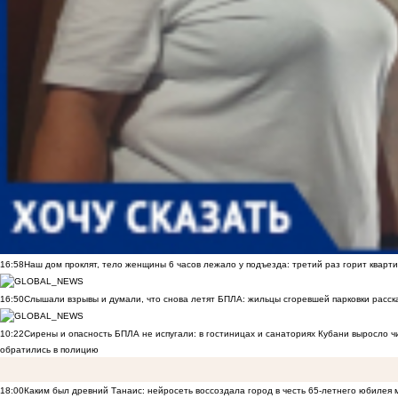
16:58
Наш дом проклят, тело женщины 6 часов лежало у подъезда: третий раз горит кварти
16:50
Слышали взрывы и думали, что снова летят БПЛА: жильцы сгоревшей парковки расск
10:22
Сирены и опасность БПЛА не испугали: в гостиницах и санаториях Кубани выросло 
обратились в полицию
18:00
Каким был древний Танаис: нейросеть воссоздала город в честь 65-летнего юбилея 