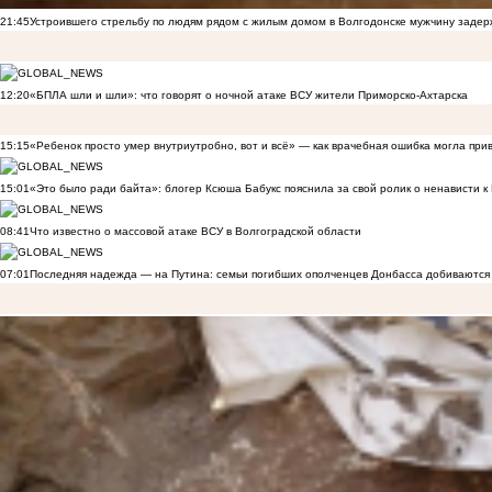
21:45
Устроившего стрельбу по людям рядом с жилым домом в Волгодонске мужчину заде
12:20
«БПЛА шли и шли»: что говорят о ночной атаке ВСУ жители Приморско-Ахтарска
15:15
«Ребенок просто умер внутриутробно, вот и всё» — как врачебная ошибка могла при
15:01
«Это было ради байта»: блогер Ксюша Бабукс пояснила за свой ролик о ненависти 
08:41
Что известно о массовой атаке ВСУ в Волгоградской области
07:01
Последняя надежда — на Путина: семьи погибших ополченцев Донбасса добиваются