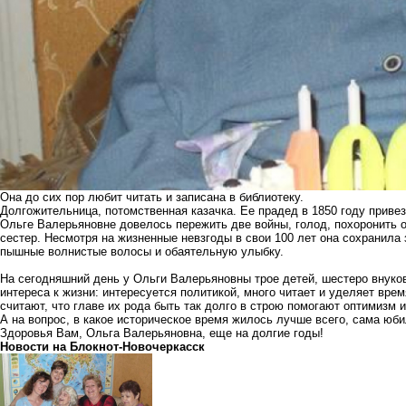
Она до сих пор любит читать и записана в библиотеку.
Долгожительница, потомственная казачка. Ее прадед в 1850 году приве
Ольге Валерьяновне довелось пережить две войны, голод, похоронить о
сестер. Несмотря на жизненные невзгоды в свои 100 лет она сохранила
пышные волнистые волосы и обаятельную улыбку.
На сегодняшний день у Ольги Валерьяновны трое детей, шестеро внуков 
интереса к жизни: интересуется политикой, много читает и уделяет вр
считают, что главе их рода быть так долго в строю помогают оптимизм 
А на вопрос, в какое историческое время жилось лучше всего, сама юби
Здоровья Вам, Ольга Валерьяновна, еще на долгие годы!
Новости на Блoкнoт-Новочеркасск