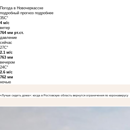
Погода в Новочеркасске
подробный прогноз
подробнее
35C°
4 м/с
ветер
764 мм рт.ст.
давление
сейчас
27C°
2.1 м/с
763 мм
вечером
24C°
2.6 м/с
762 мм
ночью
«Лучше сидеть дома»: когда в Ростовскую область вернутся ограничения по коронавирусу