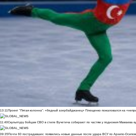
13:11
Проект "Пятая колонна": «бедный азербайджанец» Плющенко пожаловался на «непри
11:40
Скульптуру бойцам СВО в стиле Вучетича собирают по частям у подножия Мамаева к
09:35
Почти 60 пострадавших: появились новые данные после удара ВСУ по Архипо-Осипов