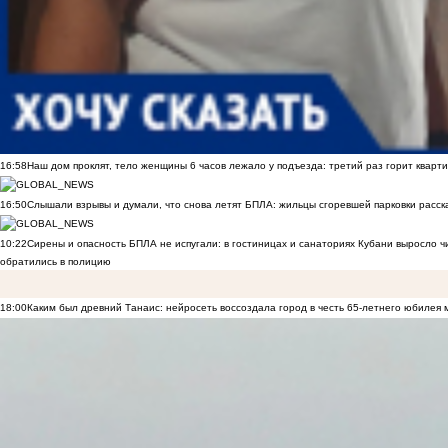
16:58
Наш дом проклят, тело женщины 6 часов лежало у подъезда: третий раз горит кварти
16:50
Слышали взрывы и думали, что снова летят БПЛА: жильцы сгоревшей парковки расск
10:22
Сирены и опасность БПЛА не испугали: в гостиницах и санаториях Кубани выросло 
обратились в полицию
18:00
Каким был древний Танаис: нейросеть воссоздала город в честь 65-летнего юбилея 