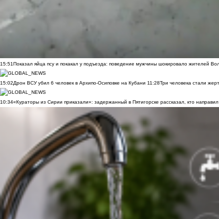
15:51
Показал яйца псу и покакал у подъезда: поведение мужчины шокировало жителей Во
15:02
Дрон ВСУ убил 6 человек в Архипо-Осиповке на Кубани
11:28
Три человека стали жер
10:34
«Кураторы из Сирии приказали»: задержанный в Пятигорске рассказал, кто направил 