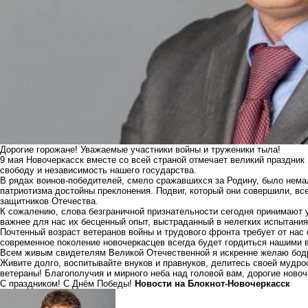
Дорогие горожане! Уважаемые участники войны и труженики тыла!
9 мая Новочеркасск вместе со всей страной отмечает великий праздни
свободу и независимость нашего государства.
В рядах воинов-победителей, смело сражавшихся за Родину, было немал
патриотизма достойны преклонения. Подвиг, который они совершили, вс
защитников Отечества.
К сожалению, слова безграничной признательности сегодня принимают 
важнее для нас их бесценный опыт, выстраданный в нелегких испытания
Почтенный возраст ветеранов войны и трудового фронта требует от нас 
современное поколение новочеркасцев всегда будет гордиться нашими в
Всем живым свидетелям Великой Отечественной я искренне желаю бодро
Живите долго, воспитывайте внуков и правнуков, делитесь своей мудр
ветераны! Благополучия и мирного неба над головой вам, дорогие ново
С праздником! С Днём Победы!
Новости на Блoкнoт-Новочеркасск