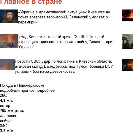
Главное в стране
«Украина в драматической ситуации»: Киев уже не
хочет возврата территорий, Зеленский умоляет о
перемирии
«Над Киевом истошный крик - "За Що?!!»: ярый
укронацист призвал остановить войну, "иначе сгорит
Украина"
Новости СВО: удар по логистике в Киевской области,
атакован склад Вайлдберриз под Тулой, боевики ВСУ
устроили бой из-за дезертирства
Погода в Новочеркасске
подробный прогноз
подробнее
29C°
4.1 м/с
ветер
765 мм рт.ст.
давление
сейчас
34C°
3.7 м/с