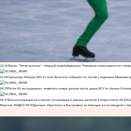
13:11
Проект "Пятая колонна": «бедный азербайджанец» Плющенко пожаловался на «непри
11:40
Скульптуру бойцам СВО в стиле Вучетича собирают по частям у подножия Мамаева к
09:35
Почти 60 пострадавших: появились новые данные после удара ВСУ по Архипо-Осипов
09:27
Военнослужащий расстрелял сослуживцев и мирных жителей в Севастополе
09:20
Ск
Морозов
ВИДЕО
09:00
Дончане обратились к Бастрыкину за помощью из-за скандала с пе