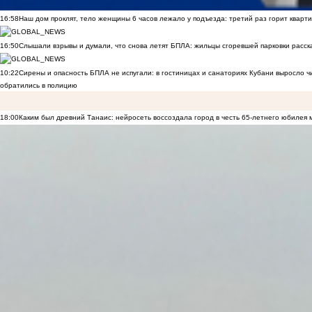
16:58
Наш дом проклят, тело женщины 6 часов лежало у подъезда: третий раз горит кварти
16:50
Слышали взрывы и думали, что снова летят БПЛА: жильцы сгоревшей парковки расск
10:22
Сирены и опасность БПЛА не испугали: в гостиницах и санаториях Кубани выросло 
обратились в полицию
18:00
Каким был древний Танаис: нейросеть воссоздала город в честь 65-летнего юбилея 