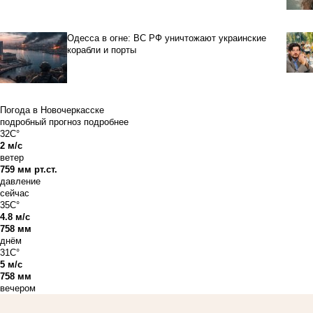
Одесса в огне: ВС РФ уничтожают украинские
корабли и порты
Погода в Новочеркасске
подробный прогноз
подробнее
32C°
2 м/с
ветер
759 мм рт.ст.
давление
сейчас
35C°
4.8 м/с
758 мм
днём
31C°
5 м/с
758 мм
вечером