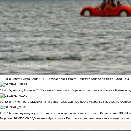
13:20
Виноваты украинские БПЛА: грузооборот Волго-Донского канала за месяц упал на 3
11:40
Скульптуру бойцам СВО в стиле Вучетича собирают по частям у подножия Мамаева к
09:35
Почти 60 пострадавших: появились новые данные после удара ВСУ по Архипо-Осипов
09:27
Военнослужащий расстрелял сослуживцев и мирных жителей в Севастополе
09:20
Ск
Морозов
ВИДЕО
09:00
Дончане обратились к Бастрыкину за помощью из-за скандала с пе