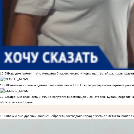
16:58
Наш дом проклят, тело женщины 6 часов лежало у подъезда: третий раз горит кварти
16:50
Слышали взрывы и думали, что снова летят БПЛА: жильцы сгоревшей парковки расск
10:22
Сирены и опасность БПЛА не испугали: в гостиницах и санаториях Кубани выросло 
обратились в полицию
18:00
Каким был древний Танаис: нейросеть воссоздала город в честь 65-летнего юбилея 