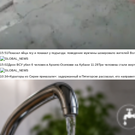
15:51
Показал яйца псу и покакал у подъезда: поведение мужчины шокировало жителей Во
15:02
Дрон ВСУ убил 6 человек в Архипо-Осиповке на Кубани
11:28
Три человека стали жер
10:34
«Кураторы из Сирии приказали»: задержанный в Пятигорске рассказал, кто направил 