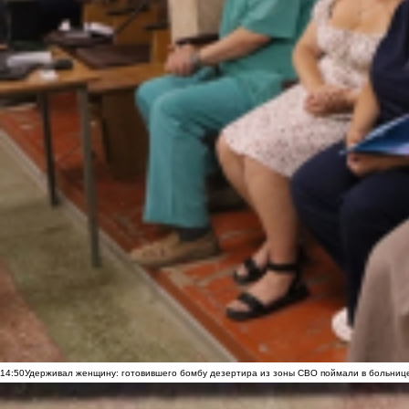
14:50
Удерживал женщину: готовившего бомбу дезертира из зоны СВО поймали в больниц