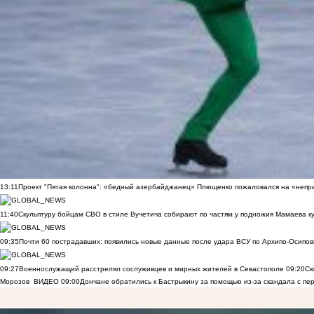
13:11
Проект "Пятая колонна": «бедный азербайджанец» Плющенко пожаловался на «непри
11:40
Скульптуру бойцам СВО в стиле Вучетича собирают по частям у подножия Мамаева к
09:35
Почти 60 пострадавших: появились новые данные после удара ВСУ по Архипо-Осипов
09:27
Военнослужащий расстрелял сослуживцев и мирных жителей в Севастополе
09:20
Ск
Морозов
ВИДЕО
09:00
Дончане обратились к Бастрыкину за помощью из-за скандала с пе