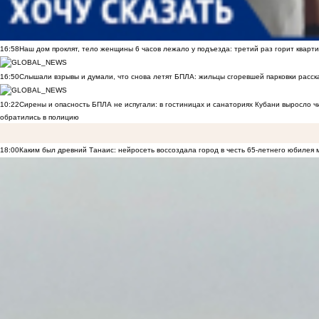
16:58
Наш дом проклят, тело женщины 6 часов лежало у подъезда: третий раз горит кварти
16:50
Слышали взрывы и думали, что снова летят БПЛА: жильцы сгоревшей парковки расск
10:22
Сирены и опасность БПЛА не испугали: в гостиницах и санаториях Кубани выросло 
обратились в полицию
18:00
Каким был древний Танаис: нейросеть воссоздала город в честь 65-летнего юбилея 