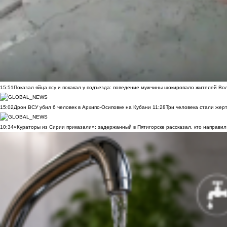
15:51
Показал яйца псу и покакал у подъезда: поведение мужчины шокировало жителей Во
15:02
Дрон ВСУ убил 6 человек в Архипо-Осиповке на Кубани
11:28
Три человека стали жер
10:34
«Кураторы из Сирии приказали»: задержанный в Пятигорске рассказал, кто направил 