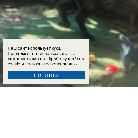
Наш сайт использует куки.
Продолжая его использовать, вы
даете согласие на обработку
файлов
cookie
и пользовательских данных.
ПОНЯТНО
13:00
Енотоподобное нечто поселилось в центре Красного Яра в Волгодонске и на протяж
падения БПЛА
16:30
В Таганроге обследуют дом, пострадавший во время воздушной атаки 29 июля