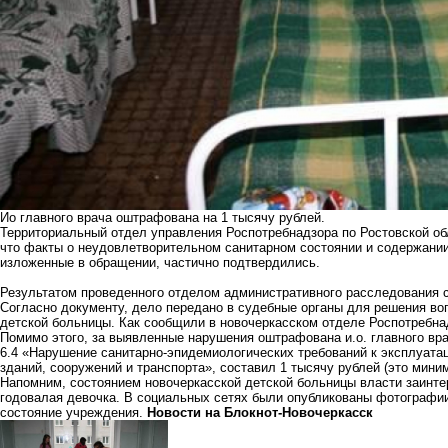
Ио главного врача оштрафована на 1 тысячу рублей.
Территориальный отдел управления Роспотребнадзора по Ростовской обл
что факты о неудовлетворительном санитарном состоянии и содержании
изложенные в обращении, частично подтвердились.
Результатом проведенного отделом административного расследования 
Согласно документу, дело передано в судебные органы для решения во
детской больницы. Как сообщили в новочеркасском отделе Роспотребнад
Помимо этого, за выявленные нарушения оштрафована и.о. главного вр
6.4 «Нарушение санитарно-эпидемиологических требований к эксплуат
зданий, сооружений и транспорта», составил 1 тысячу рублей (это мини
Напомним, состоянием новочеркасской детской больницы власти заинтер
годовалая девочка. В социальных сетях были опубликованы фотографии
состояние учреждения.
Новости на Блoкнoт-Новочеркасск