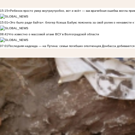
15:15
«Ребенок просто умер внутриутробно, вот и всё» — как врачебная ошибка могла при
15:01
«Это было ради байта»: блогер Ксюша Бабукс пояснила за свой ролик о ненависти 
08:41
Что известно о массовой атаке ВСУ в Волгоградской области
07:01
Последняя надежда — на Путина: семьи погибших ополченцев Донбасса добиваются