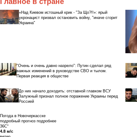
Главное в стране
«Над Киевом истошный крик - "За Що?!!»: ярый
укронацист призвал остановить войну, "иначе сгорит
Украина"
"Очень и очень давно назрело": Путин сделал ряд
важных изменений в руководстве СВО и тылом.
Первая реакция в обществе
До них начало доходить: отставной главком ВСУ
Залужный признал полное поражение Украины перед
Россией
Погода в Новочеркасске
подробный прогноз
подробнее
36C°
4.8 м/с
ветер