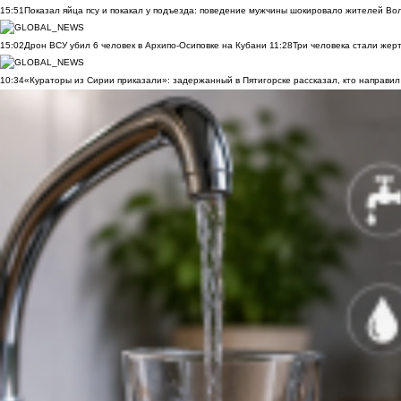
15:51
Показал яйца псу и покакал у подъезда: поведение мужчины шокировало жителей Во
15:02
Дрон ВСУ убил 6 человек в Архипо-Осиповке на Кубани
11:28
Три человека стали жер
10:34
«Кураторы из Сирии приказали»: задержанный в Пятигорске рассказал, кто направил 