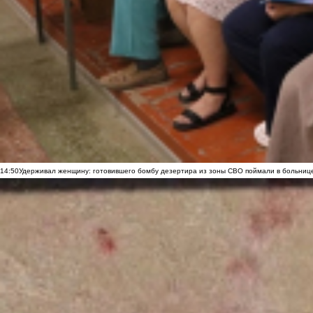
14:50
Удерживал женщину: готовившего бомбу дезертира из зоны СВО поймали в больниц