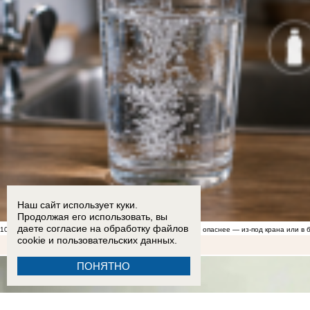
Наш сайт использует куки.
Продолжая его использовать, вы
даете согласие на обработку
файлов
10:00
Грозит бесплодием? Эксперты рассказали, какая вода опаснее — из-под крана или в 
cookie
и пользовательских данных.
ПОНЯТНО