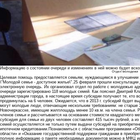
Информацию о состоянии очереди и изменениях в ней можно будет вско
Отдел молодежи
Целевая помощь предоставляется семьям, нуждающимся в улучшении 
\"Молодой семье - доступное жилье\".25 февраля прошли консультации д
электронную очередь. Их организовал отдел по работе с молодежью ад
очереди зарегистрировано 118 молодых семей. Как пояснил Дмитрий Кл
администрации города, в настоящее время субсидии получают те, кто вс
продвинулась на 6 человек. Ожидается, что в 2013 г. субсидий будет в
могут молодые люди, отвечающие нескольким требованиям: не старше 
Новочеркасске, имеющие жилплощадь менее 10 кв.м. на члена семьи. Р
членов семьи и рассчитывается на основании стоимости квадратного ме
субсидия для семьи из двух человек составляет 415 тысяч рублей, а и
семей осуществляется не только путем выдачи субсидий на приобретени
ипотечном кредитовании.Познакомиться с областными программами «О
области» и «Оказание государственной поддержки гражданам в приобрет
полную информацию о пакете необходимых документов можно в МФЦ или