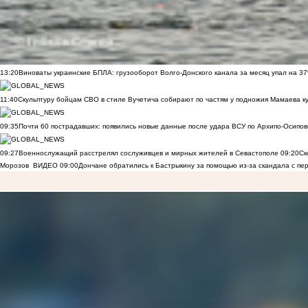
13:20
Виноваты украинские БПЛА: грузооборот Волго-Донского канала за месяц упал на 3
11:40
Скульптуру бойцам СВО в стиле Вучетича собирают по частям у подножия Мамаева к
09:35
Почти 60 пострадавших: появились новые данные после удара ВСУ по Архипо-Осипов
09:27
Военнослужащий расстрелял сослуживцев и мирных жителей в Севастополе
09:20
Ск
Морозов
ВИДЕО
09:00
Дончане обратились к Бастрыкину за помощью из-за скандала с пе