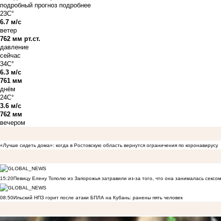
подробный прогноз
подробнее
23C°
6.7 м/с
ветер
762 мм рт.ст.
давление
сейчас
34C°
6.3 м/с
761 мм
днём
24C°
3.6 м/с
762 мм
вечером
«Лучше сидеть дома»: когда в Ростовскую область вернутся ограничения по коронавирусу
15:20
Певицу Елену Тополю из Запорожья затравили из-за того, что она занималась сексом
08:50
Ильский НПЗ горит после атаки БПЛА на Кубань: ранены пять человек