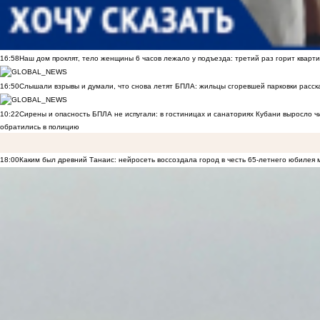
16:58
Наш дом проклят, тело женщины 6 часов лежало у подъезда: третий раз горит кварти
16:50
Слышали взрывы и думали, что снова летят БПЛА: жильцы сгоревшей парковки расск
10:22
Сирены и опасность БПЛА не испугали: в гостиницах и санаториях Кубани выросло 
обратились в полицию
18:00
Каким был древний Танаис: нейросеть воссоздала город в честь 65-летнего юбилея 