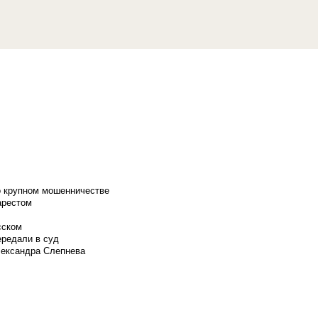
о крупном мошенничестве
арестом
сском
ередали в суд
лександра Слепнева