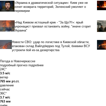
«Украина в драматической ситуации»: Киев уже не
хочет возврата территорий, Зеленский умоляет о
перемирии
«Над Киевом истошный крик - "За Що?!!»: ярый
укронацист призвал остановить войну, "иначе сгорит
Украина"
Новости СВО: удар по логистике в Киевской области,
атакован склад Вайлдберриз под Тулой, боевики ВСУ
устроили бой из-за дезертирства
Погода в Новочеркасске
подробный прогноз
подробнее
24C°
3.5 м/с
ветер
765 мм рт.ст.
давление
сейчас
36C°
3.7 м/с
763 мм
днём