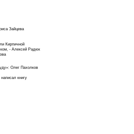
риса Зайцева
ели Кирпичной
ском, - Алексей Радюк
ова
буду»: Олег Пахолков
 написал книгу