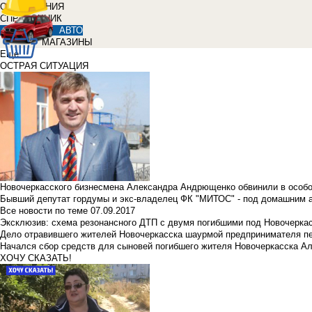
ОБЪЯВЛЕНИЯ
СПРАВОЧНИК
АВТО
МАГАЗИНЫ
Еще
ОСТРАЯ СИТУАЦИЯ
Новочеркасского бизнесмена Александра Андрющенко обвинили в особ
Бывший депутат гордумы и экс-владелец ФК "МИТОС" - под домашним 
Все новости по теме
07.09.2017
Эксклюзив: схема резонансного ДТП с двумя погибшими под Новочерка
Дело отравившего жителей Новочеркасска шаурмой предпринимателя п
Начался сбор средств для сыновей погибшего жителя Новочеркасска А
ХОЧУ СКАЗАТЬ!