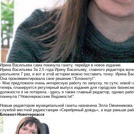
Ирина Васильева сама покинула газету, перейдя в новое издание.
Ирина Васильева За 2,5 года Ирину Васильеву, главного редактора мун
увольняли 7 раз, и вот в этой истории можно поставить точку: Ирина Ва
Она прокомментировала свое решение \"Блокноту\":
- Мне предложили очень интересную работу по запуску, по сути, новой 
теперь планируется регулярный выпуск издания для городских бизнесмен
должности я не потеряла - здесь я также главный редактор, однако рабо
покинула \"Новочеркасские Ведомости\".
Новым редактором муниципальной газеты назначена Элла Овчинникова, 
службой местной радиостанции «Серебряный дождь», а еще раньше раб
Блoкнoт-Новочеркасск