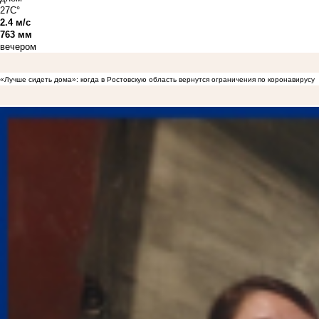
27C°
2.4 м/с
763 мм
вечером
«Лучше сидеть дома»: когда в Ростовскую область вернутся ограничения по коронавирусу