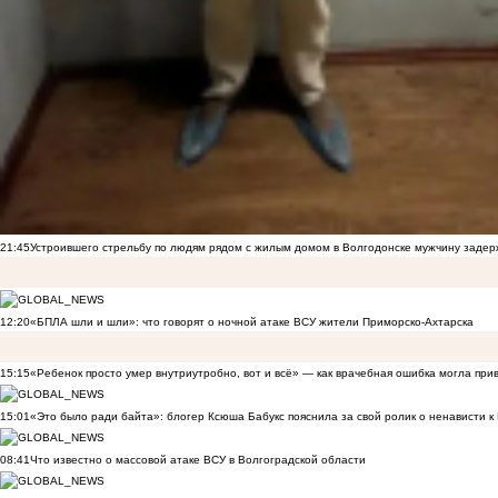
21:45
Устроившего стрельбу по людям рядом с жилым домом в Волгодонске мужчину заде
12:20
«БПЛА шли и шли»: что говорят о ночной атаке ВСУ жители Приморско-Ахтарска
15:15
«Ребенок просто умер внутриутробно, вот и всё» — как врачебная ошибка могла при
15:01
«Это было ради байта»: блогер Ксюша Бабукс пояснила за свой ролик о ненависти 
08:41
Что известно о массовой атаке ВСУ в Волгоградской области