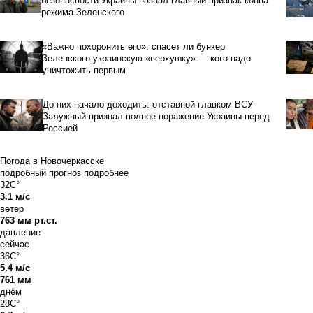
безопасности Украины назвал главный признак конца
режима Зеленского
«Важно похоронить его»: спасет ли бункер
Зеленского украинскую «верхушку» — кого надо
уничтожить первым
До них начало доходить: отставной главком ВСУ
Залужный признал полное поражение Украины перед
Россией
Погода в Новочеркасске
подробный прогноз
подробнее
32C°
3.1 м/с
ветер
763 мм рт.ст.
давление
сейчас
36C°
5.4 м/с
761 мм
днём
28C°