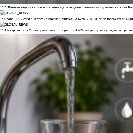
15:51
Показал яйца псу и покакал у подъезда: поведение мужчины шокировало жителей Во
15:02
Дрон ВСУ убил 6 человек в Архипо-Осиповке на Кубани
11:28
Три человека стали жер
10:34
«Кураторы из Сирии приказали»: задержанный в Пятигорске рассказал, кто направил 