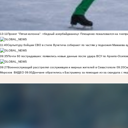
13:11
Проект "Пятая колонна": «бедный азербайджанец» Плющенко пожаловался на «непри
11:40
Скульптуру бойцам СВО в стиле Вучетича собирают по частям у подножия Мамаева к
09:35
Почти 60 пострадавших: появились новые данные после удара ВСУ по Архипо-Осипов
09:27
Военнослужащий расстрелял сослуживцев и мирных жителей в Севастополе
09:20
Ск
Морозов
ВИДЕО
09:00
Дончане обратились к Бастрыкину за помощью из-за скандала с пе