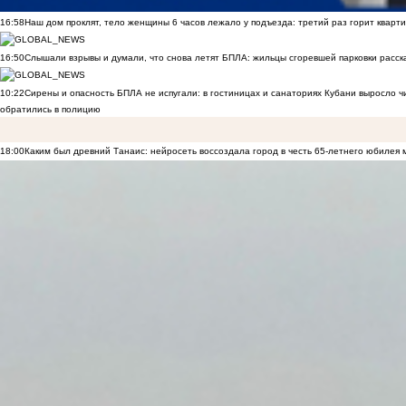
16:58
Наш дом проклят, тело женщины 6 часов лежало у подъезда: третий раз горит кварти
16:50
Слышали взрывы и думали, что снова летят БПЛА: жильцы сгоревшей парковки расск
10:22
Сирены и опасность БПЛА не испугали: в гостиницах и санаториях Кубани выросло 
обратились в полицию
18:00
Каким был древний Танаис: нейросеть воссоздала город в честь 65-летнего юбилея 