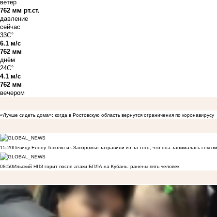
ветер
762 мм рт.ст.
давление
сейчас
33C°
6.1 м/с
762 мм
днём
24C°
4.1 м/с
762 мм
вечером
«Лучше сидеть дома»: когда в Ростовскую область вернутся ограничения по коронавирусу
15:20
Певицу Елену Тополю из Запорожья затравили из-за того, что она занималась сексом
08:50
Ильский НПЗ горит после атаки БПЛА на Кубань: ранены пять человек