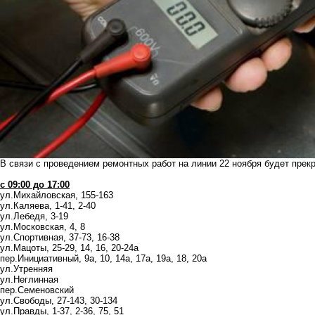
В связи с проведением ремонтных работ на линии 22 ноября будет пре
с 09:00 до 17:00
ул.Михайловская, 155-163
ул.Каляева, 1-41, 2-40
ул.Лебедя, 3-19
ул.Московская, 4, 8
ул.Спортивная, 37-73, 16-38
ул.Мацоты, 25-29, 14, 16, 20-24а
пер.Инициативный, 9а, 10, 14а, 17а, 19а, 18, 20а
ул.Утренняя
ул.Неглинная
пер.Семеновский
ул.Свободы, 27-143, 30-134
ул.Правды, 1-37, 2-36, 75, 51