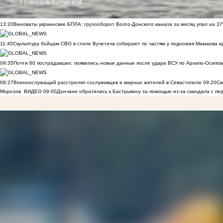
13:20
Виноваты украинские БПЛА: грузооборот Волго-Донского канала за месяц упал на 3
11:40
Скульптуру бойцам СВО в стиле Вучетича собирают по частям у подножия Мамаева к
09:35
Почти 60 пострадавших: появились новые данные после удара ВСУ по Архипо-Осипов
09:27
Военнослужащий расстрелял сослуживцев и мирных жителей в Севастополе
09:20
Ск
Морозов
ВИДЕО
09:00
Дончане обратились к Бастрыкину за помощью из-за скандала с пе