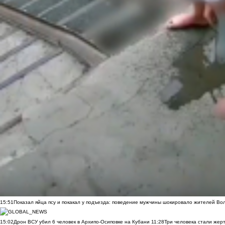
15:51
Показал яйца псу и покакал у подъезда: поведение мужчины шокировало жителей Во
15:02
Дрон ВСУ убил 6 человек в Архипо-Осиповке на Кубани
11:28
Три человека стали жер