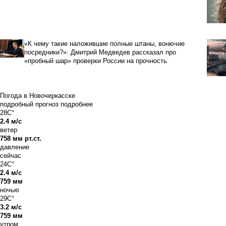
«К чему такие наложившие полные штаны, вонючие
посредники?»: Дмитрий Медведев рассказал про
«пробный шар» проверки России на прочность
Погода в Новочеркасске
подробный прогноз
подробнее
28C°
2.4 м/с
ветер
758 мм рт.ст.
давление
сейчас
24C°
2.4 м/с
759 мм
ночью
29C°
3.2 м/с
759 мм
утром