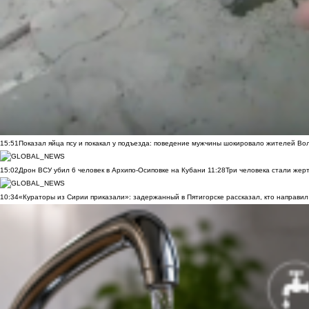
15:51
Показал яйца псу и покакал у подъезда: поведение мужчины шокировало жителей Во
15:02
Дрон ВСУ убил 6 человек в Архипо-Осиповке на Кубани
11:28
Три человека стали жер
10:34
«Кураторы из Сирии приказали»: задержанный в Пятигорске рассказал, кто направил 