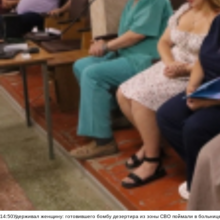
14:50
Удерживал женщину: готовившего бомбу дезертира из зоны СВО поймали в больниц