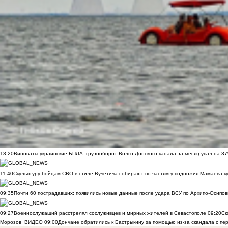
13:20
Виноваты украинские БПЛА: грузооборот Волго-Донского канала за месяц упал на 3
11:40
Скульптуру бойцам СВО в стиле Вучетича собирают по частям у подножия Мамаева к
09:35
Почти 60 пострадавших: появились новые данные после удара ВСУ по Архипо-Осипов
09:27
Военнослужащий расстрелял сослуживцев и мирных жителей в Севастополе
09:20
Ск
Морозов
ВИДЕО
09:00
Дончане обратились к Бастрыкину за помощью из-за скандала с пе