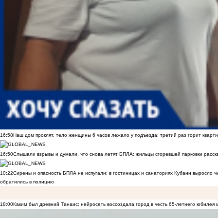
16:58
Наш дом проклят, тело женщины 6 часов лежало у подъезда: третий раз горит кварти
16:50
Слышали взрывы и думали, что снова летят БПЛА: жильцы сгоревшей парковки расск
10:22
Сирены и опасность БПЛА не испугали: в гостиницах и санаториях Кубани выросло 
обратились в полицию
18:00
Каким был древний Танаис: нейросеть воссоздала город в честь 65-летнего юбилея 