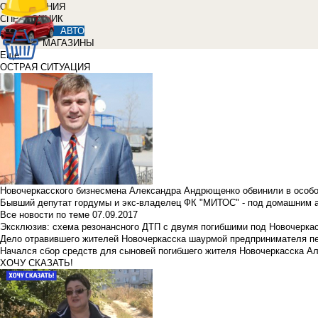
ОБЪЯВЛЕНИЯ
СПРАВОЧНИК
АВТО
МАГАЗИНЫ
Еще
ОСТРАЯ СИТУАЦИЯ
Новочеркасского бизнесмена Александра Андрющенко обвинили в особ
Бывший депутат гордумы и экс-владелец ФК "МИТОС" - под домашним 
Все новости по теме
07.09.2017
Эксклюзив: схема резонансного ДТП с двумя погибшими под Новочерка
Дело отравившего жителей Новочеркасска шаурмой предпринимателя п
Начался сбор средств для сыновей погибшего жителя Новочеркасска А
ХОЧУ СКАЗАТЬ!