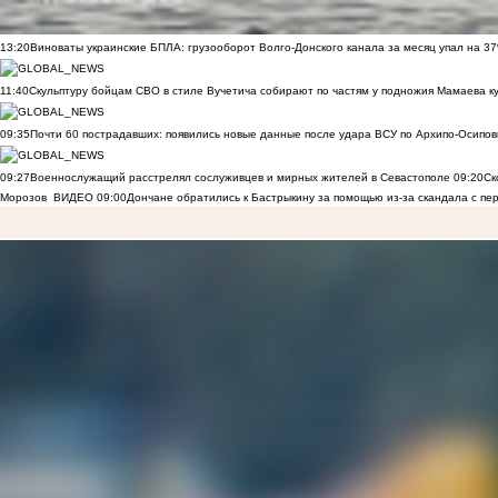
13:20
Виноваты украинские БПЛА: грузооборот Волго-Донского канала за месяц упал на 3
11:40
Скульптуру бойцам СВО в стиле Вучетича собирают по частям у подножия Мамаева к
09:35
Почти 60 пострадавших: появились новые данные после удара ВСУ по Архипо-Осипов
09:27
Военнослужащий расстрелял сослуживцев и мирных жителей в Севастополе
09:20
Ск
Морозов
ВИДЕО
09:00
Дончане обратились к Бастрыкину за помощью из-за скандала с пе