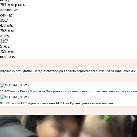
759 мм рт.ст.
давление
сейчас
35C°
4.8 м/с
758 мм
днём
31C°
5 м/с
758 мм
вечером
«Лучше сидеть дома»: когда в Ростовскую область вернутся ограничения по коронавирусу
15:20
Певицу Елену Тополю из Запорожья затравили из-за того, что она занималась сексом
08:50
Ильский НПЗ горит после атаки БПЛА на Кубань: ранены пять человек