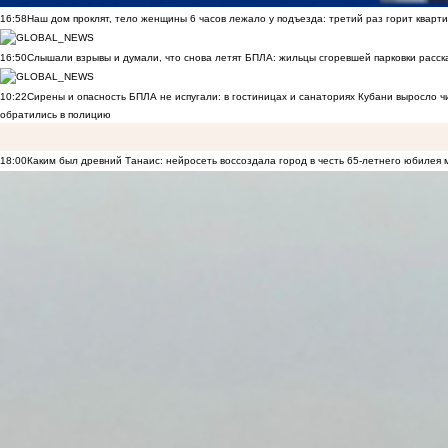
16:58
Наш дом проклят, тело женщины 6 часов лежало у подъезда: третий раз горит кварти
16:50
Слышали взрывы и думали, что снова летят БПЛА: жильцы сгоревшей парковки расск
10:22
Сирены и опасность БПЛА не испугали: в гостиницах и санаториях Кубани выросло 
обратились в полицию
18:00
Каким был древний Танаис: нейросеть воссоздала город в честь 65-летнего юбилея 