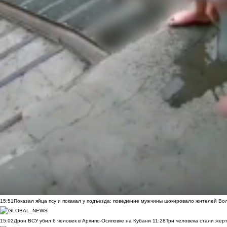
15:51
Показал яйца псу и покакал у подъезда: поведение мужчины шокировало жителей Во
15:02
Дрон ВСУ убил 6 человек в Архипо-Осиповке на Кубани
11:28
Три человека стали жер