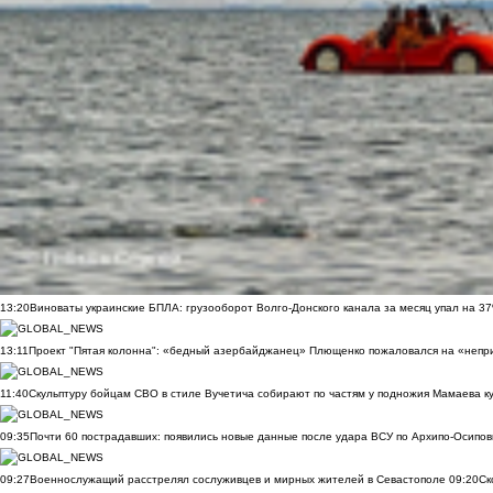
13:20
Виноваты украинские БПЛА: грузооборот Волго-Донского канала за месяц упал на 3
13:11
Проект "Пятая колонна": «бедный азербайджанец» Плющенко пожаловался на «непри
11:40
Скульптуру бойцам СВО в стиле Вучетича собирают по частям у подножия Мамаева к
09:35
Почти 60 пострадавших: появились новые данные после удара ВСУ по Архипо-Осипов
09:27
Военнослужащий расстрелял сослуживцев и мирных жителей в Севастополе
09:20
Ск