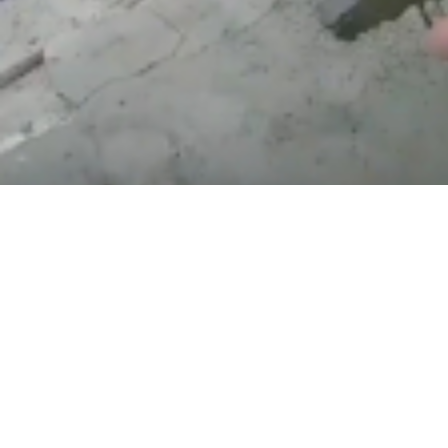
15:51
Показал яйца псу и покакал у подъезда: поведение мужчины шокировало жителей Во
15:02
Дрон ВСУ убил 6 человек в Архипо-Осиповке на Кубани
11:28
Три человека стали жер
10:34
«Кураторы из Сирии приказали»: задержанный в Пятигорске рассказал, кто направил 