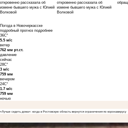
откровенно рассказала об
измене бывшего мужа с Юлией
Волковой
Погода в Новочеркасске
подробный прогноз
подробнее
36C°
5.5 м/с
ветер
762 мм рт.ст.
давление
сейчас
28C°
3 м/с
759 мм
вечером
24C°
1.7 м/с
759 мм
ночью
«Лучше сидеть дома»: когда в Ростовскую область вернутся ограничения по коронавирусу