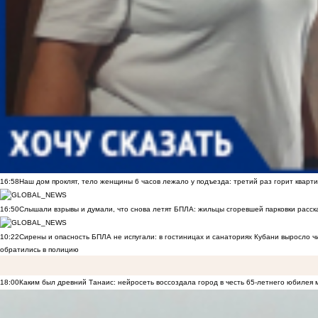
16:58
Наш дом проклят, тело женщины 6 часов лежало у подъезда: третий раз горит кварти
16:50
Слышали взрывы и думали, что снова летят БПЛА: жильцы сгоревшей парковки расск
10:22
Сирены и опасность БПЛА не испугали: в гостиницах и санаториях Кубани выросло 
обратились в полицию
18:00
Каким был древний Танаис: нейросеть воссоздала город в честь 65-летнего юбилея 