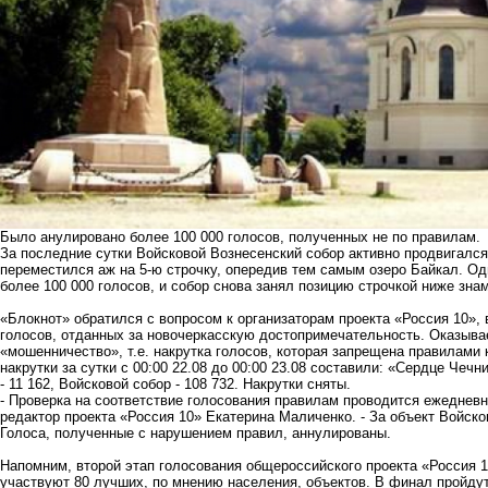
Было анулировано более 100 000 голосов, полученных не по правилам.
За последние сутки Войсковой Вознесенский собор активно продвигался п
переместился аж на 5-ю строчку, опередив тем самым озеро Байкал. Од
более 100 000 голосов, и собор снова занял позицию строчкой ниже знам
«Блокнот» обратился с вопросом к организаторам проекта «Россия 10», 
голосов, отданных за новочеркасскую достопримечательность. Оказыва
«мошенничество», т.е. накрутка голосов, которая запрещена правилами 
накрутки за сутки с 00:00 22.08 до 00:00 23.08 составили: «Сердце Чечн
- 11 162, Войсковой собор - 108 732. Накрутки сняты.
- Проверка на соответствие голосования правилам проводится ежедневн
редактор проекта «Россия 10» Екатерина Маличенко. - За объект Войск
Голоса, полученные с нарушением правил, аннулированы.
Напомним, второй этап голосования общероссийского проекта «Россия 10
участвуют 80 лучших, по мнению населения, объектов. В финал пройдут