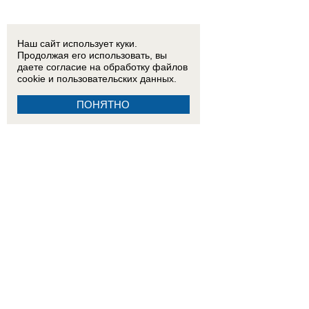
Наш сайт использует куки.
Продолжая его использовать, вы
15:59
Ему сотни лет?: колодец в Бекреневском монастыре может оказаться одним из самы
даете согласие на обработку
файлов
убытков: как ростовчане переживают последствия урагана
ВИДЕО
cookie
и пользовательских данных.
ПОНЯТНО