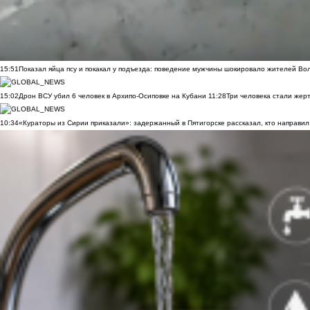
15:51
Показал яйца псу и покакал у подъезда: поведение мужчины шокировало жителей Во
15:02
Дрон ВСУ убил 6 человек в Архипо-Осиповке на Кубани
11:28
Три человека стали жер
10:34
«Кураторы из Сирии приказали»: задержанный в Пятигорске рассказал, кто направил 