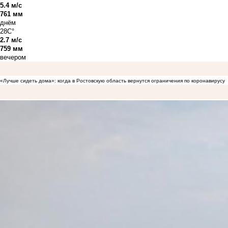
5.4 м/с
761 мм
днём
28C°
2.7 м/с
759 мм
вечером
«Лучше сидеть дома»: когда в Ростовскую область вернутся ограничения по коронавирусу