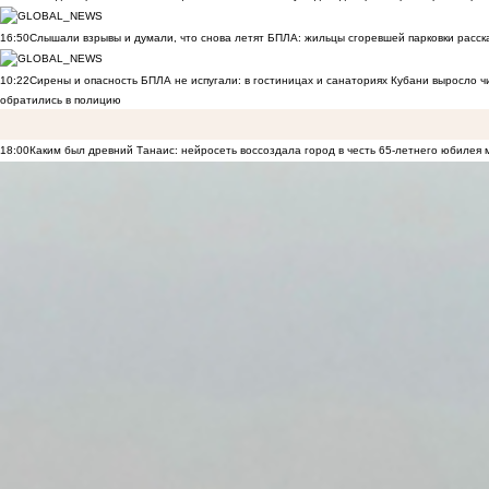
16:50
Слышали взрывы и думали, что снова летят БПЛА: жильцы сгоревшей парковки расск
10:22
Сирены и опасность БПЛА не испугали: в гостиницах и санаториях Кубани выросло 
обратились в полицию
18:00
Каким был древний Танаис: нейросеть воссоздала город в честь 65-летнего юбилея 