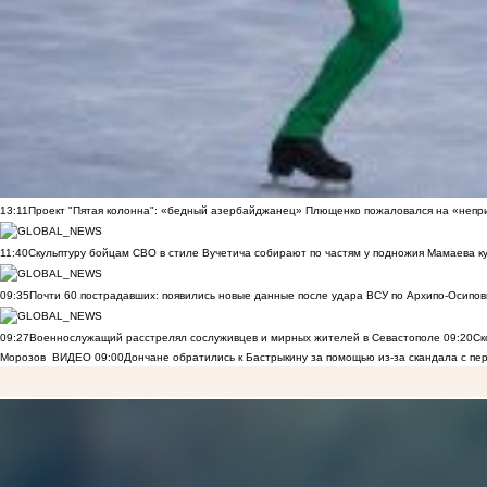
13:11
Проект "Пятая колонна": «бедный азербайджанец» Плющенко пожаловался на «непри
11:40
Скульптуру бойцам СВО в стиле Вучетича собирают по частям у подножия Мамаева к
09:35
Почти 60 пострадавших: появились новые данные после удара ВСУ по Архипо-Осипов
09:27
Военнослужащий расстрелял сослуживцев и мирных жителей в Севастополе
09:20
Ск
Морозов
ВИДЕО
09:00
Дончане обратились к Бастрыкину за помощью из-за скандала с пе