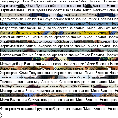
Танцовщица Юлия Маркова поборется за звание "Мисс Блокнот Новочер
Харизматичная Юлия Лунева поборется за звание "Мисс Блокнот Новоч
Харизматичная Юлия Лунева поборется за звание "Мисс Блокнот Новоче
Целеустремленная Ирина Безус поборется за звание "Мисс Блокнот Но
Целеустремленная Ирина Безус поборется за звание "Мисс Блокнот Нов
Медсестра Анастасия Нощенко поборется за звание "Мисс Блокнот Нов
Медсестра Анастасия Нощенко поборется за звание "Мисс Блокнот Ново
Активная Виталия Лисименко поборется за звание "Мисс Блокнот Новоч
Активная Виталия Лисименко поборется за звание "Мисс Блокнот Новоч
Харизматичная Алиса Захарова поборется за звание "Мисс Блокнот Нов
Харизматичная Алиса Захарова поборется за звание "Мисс Блокнот Нов
Неотразимая Ксения Лозина поборется за звание "Мисс Блокнот Новоче
Неотразимая Ксения Лозина поборется за звание "Мисс Блокнот Новочер
Мерчандайзер Екатерина Филь поборется за звание "Мисс Блокнот Нов
Мерчандайзер Екатерина Филь поборется за звание "Мисс Блокнот Ново
Хореограф Юлия Побужанская поборется за звание "Мисс Блокнот Ново
Хореограф Юлия Побужанская поборется за звание "Мисс Блокнот Ново
Темноволосая красавица Анастасия Слесова поборется за звание "Мисс
Темноволосая красавица Анастасия Слесова поборется за звание "Мисс
Мастер визажа Елена Кислинская поборется за звание "Мисс Блокнот Н
Мастер визажа Елена Кислинская поборется за звание "Мисс Блокнот Н
Мама Валентина Сибиль поборется за звание "Мисс Блокнот Новочерка
Мама Валентина Сибиль поборется за звание "Мисс Блокнот Новочеркас
Фотограф Анастасия Прутова поборется за звание "Мисс Блокнот Новоч
Фотограф Анастасия Прутова поборется за звание "Мисс Блокнот Новоч
0
0