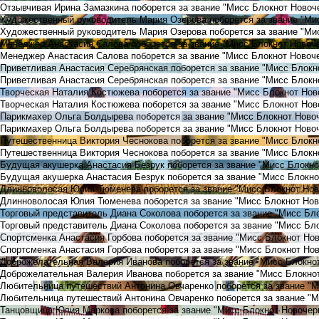
Отзывчивая Ирина Замазкина поборется за звание "Мисс Блокнот Новоч
Художественный руководитель Мария Озерова поборется за звание "Ми
Художественный руководитель Мария Озерова поборется за звание "Ми
Менеджер Анастасия Салова поборется за звание "Мисс Блокнот Новоч
Менеджер Анастасия Салова поборется за звание "Мисс Блокнот Новоче
Приветливая Анастасия Серебрянская поборется за звание "Мисс Блокн
Приветливая Анастасия Серебрянская поборется за звание "Мисс Блокн
Творческая Наталия Костюжева поборется за звание "Мисс Блокнот Нов
Творческая Наталия Костюжева поборется за звание "Мисс Блокнот Нов
Парикмахер Ольга Болдырева поборется за звание "Мисс Блокнот Ново
Парикмахер Ольга Болдырева поборется за звание "Мисс Блокнот Новоч
Путешественница Виктория Чеснокова поборется за звание "Мисс Блокн
Путешественница Виктория Чеснокова поборется за звание "Мисс Блокн
Будущая акушерка Анастасия Безрук поборется за звание "Мисс Блокно
Будущая акушерка Анастасия Безрук поборется за звание "Мисс Блокно
Длинноволосая Юлия Тюменева поборется за звание "Мисс Блокнот Нов
Длинноволосая Юлия Тюменева поборется за звание "Мисс Блокнот Нов
Торговый представитель Диана Соколова поборется за звание "Мисс Бл
Торговый представитель Диана Соколова поборется за звание "Мисс Бл
Спортсменка Анастасия Горбова поборется за звание "Мисс Блокнот Но
Спортсменка Анастасия Горбова поборется за звание "Мисс Блокнот Нов
Доброжелательная Валерия Иванова поборется за звание "Мисс Блокно
Доброжелательная Валерия Иванова поборется за звание "Мисс Блокнот
Любительница путешествий Антонина Овчаренко поборется за звание "
Любительница путешествий Антонина Овчаренко поборется за звание "М
Танцовщица Юлия Маркова поборется за звание "Мисс Блокнот Новочер