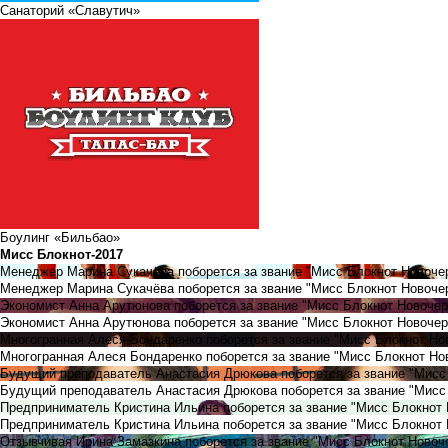
Санаторий «Славутич»
Боулинг «Бильбао»
Мисс Блокнот-2017
Менеджер Марина Сукачёва поборется за звание "Мисс Блокнот Новоче
Менеджер Марина Сукачёва поборется за звание "Мисс Блокнот Новочер
Экономист Анна Арутюнова поборется за звание "Мисс Блокнот Новочер
Экономист Анна Арутюнова поборется за звание "Мисс Блокнот Новочер
Многогранная Алеся Бондаренко поборется за звание "Мисс Блокнот Но
Многогранная Алеся Бондаренко поборется за звание "Мисс Блокнот Но
Будущий преподаватель Анастасия Дрюкова поборется за звание "Мисс
Будущий преподаватель Анастасия Дрюкова поборется за звание "Мисс
Предприниматель Кристина Ильина поборется за звание "Мисс Блокнот
Предприниматель Кристина Ильина поборется за звание "Мисс Блокнот 
Отзывчивая Ирина Замазкина поборется за звание "Мисс Блокнот Новоч