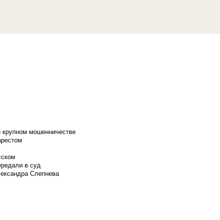
о крупном мошенничестве
арестом
сском
ередали в суд
лександра Слепнева