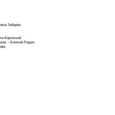
риса Зайцева
ели Кирпичной
ском, - Алексей Радюк
ова