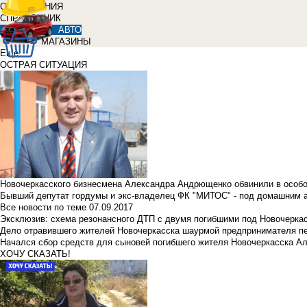
ОБЪЯВЛЕНИЯ
СПРАВОЧНИК
АВТО
МАГАЗИНЫ
Еще
ОСТРАЯ СИТУАЦИЯ
Новочеркасского бизнесмена Александра Андрющенко обвинили в особ
Бывший депутат гордумы и экс-владелец ФК "МИТОС" - под домашним 
Все новости по теме
07.09.2017
Эксклюзив: схема резонансного ДТП с двумя погибшими под Новочерка
Дело отравившего жителей Новочеркасска шаурмой предпринимателя п
Начался сбор средств для сыновей погибшего жителя Новочеркасска А
ХОЧУ СКАЗАТЬ!