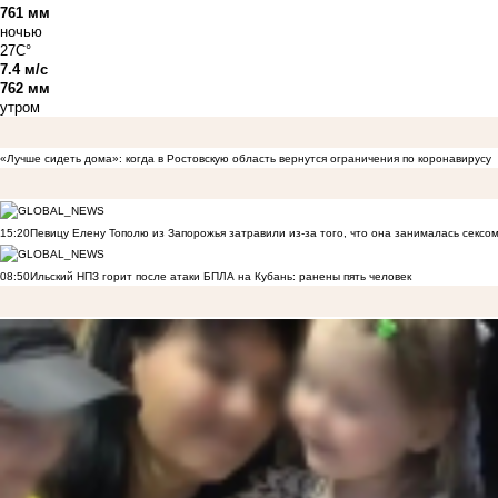
761 мм
ночью
27C°
7.4 м/с
762 мм
утром
«Лучше сидеть дома»: когда в Ростовскую область вернутся ограничения по коронавирусу
15:20
Певицу Елену Тополю из Запорожья затравили из-за того, что она занималась сексом
08:50
Ильский НПЗ горит после атаки БПЛА на Кубань: ранены пять человек