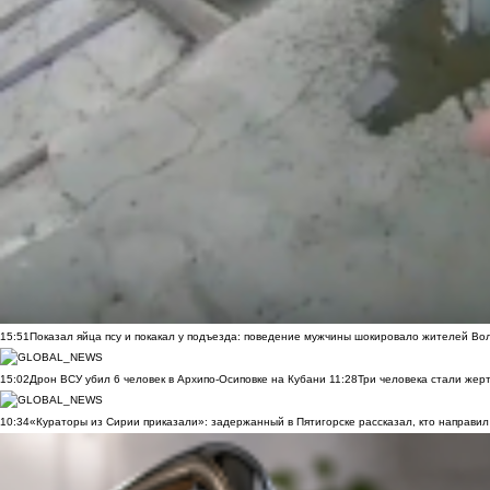
15:51
Показал яйца псу и покакал у подъезда: поведение мужчины шокировало жителей Во
15:02
Дрон ВСУ убил 6 человек в Архипо-Осиповке на Кубани
11:28
Три человека стали жер
10:34
«Кураторы из Сирии приказали»: задержанный в Пятигорске рассказал, кто направил 