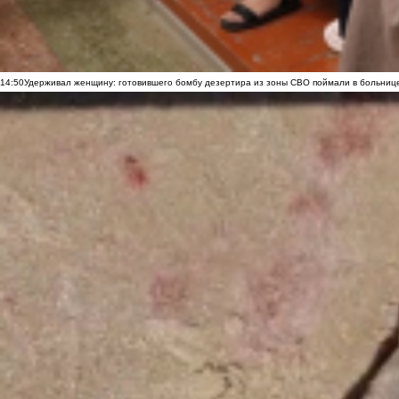
14:50
Удерживал женщину: готовившего бомбу дезертира из зоны СВО поймали в больниц